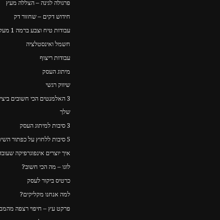
פרגולה לגינה – הצללה מעץ
חידוש דקים – שחזור דק
עבודות טיח וצבע ברמה 1 מעל כולם
חשמל ואינסטלציה
עבודות ריצוף
מיתוג העסק
שיווק רגשי
3 האלמנטים הכי חשובים ביצ
שלך
3 סיבות למיתוג העסק
5 סיבות ללחוץ על כפתור השיתוף
איך יוצרים אינפוגרפיקה שעוב
לוגו – מה הכי חשוב?
כרטיס ביקור לעסק
למה אנחנו מקליקים?
פרקט עץ – חיפוי רצפה מהמם