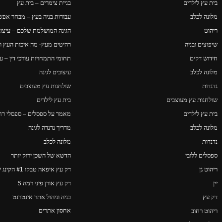
בית עץ לילדים
בניית צימרים – בית עץ
מלונה לכלב
עבודות בניה בעץ – מבחר אפשר
ריהוט
הגינה המושלמת שלכם – עיצוב 
שיפוצים ובניה
רהיטים מעץ- מה איכות העץ ו
חידוש דקים
תחומי התמחויות עורכי דין – ער
מלונה לכלב
עיצובים לגינה
נדנדות
שולחנות עץ מעוצבים
שולחנות עץ מעוצבים
בית עץ לילדים
בית עץ לילדים
מאמר על ספסלים – ספסלי רחו
מלונה לכלב
מדריך נדנדה לגינה
נדנדות
מלונה לכלב
ספסלים ללובי
הדשא של השכן ירוק יותר
ריהוט גן
דק עץ איפאה טבקו #1 הקינג של הדקים
יין
דק עץ אורן פיני רמה 5
דק עץ
בניה וניהול אתר אינטרנט
אחסון אתרים
ריהוט רחוב