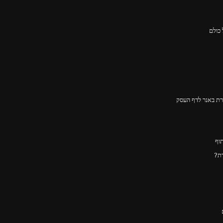
ירת באנר לדף העסק
דת?