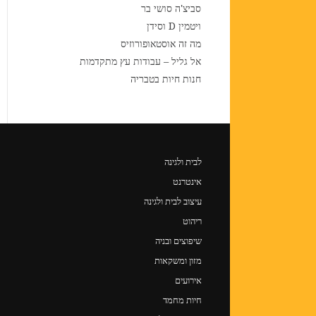
סביצ'ה סושי בר
ויטמין D וסידן
מה זה אוסטאופורוזיס
אל גליל – עבודות עץ מתקדמות
חנות חיות בטבריה
לבית ולגינה
אינטרנט
עיצוב לבית ולגינה
ריהוט
שיפוצים ובניה
מזון ומשקאות
אירועים
חיות מחמד