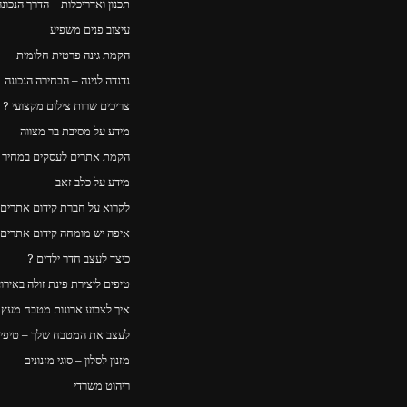
תכנון ואדריכלות – הדרך הנכונה
עיצוב פנים משפיע
הקמת גינה פרטית חלומית
נדנדה לגינה – הבחירה הנכונה
צריכים שרות צילום מקצועי ?
מידע על מסיבת בר מצווה
הקמת אתרים לעסקים במחיר ה
מידע על כלב זאב
לקרוא על חברת קידום אתרים
איפה יש מומחה קידום אתרים
כיצד לעצב חדר ילדים ?
טיפים ליצירת פינת זולה באירו
איך לצבוע ארונות מטבח מעץ – Y
לעצב את המטבח שלך – טיפים
מזנון לסלון – סוגי מזנונים
ריהוט משרדי