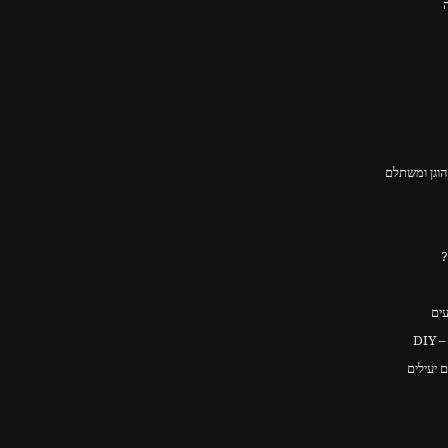
וגן ומשתלם
?
עים
DI
 יעילים