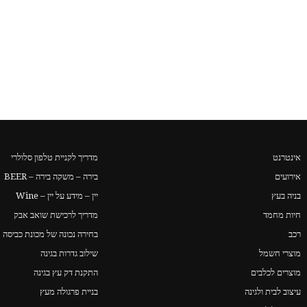
אינטרנט
מדריך לקניית טלפון סלולרי
אירועים
בירה – משקה בירה – BEER
בניה בעץ
יין – מידע על יין – Wine
חיות מחמד
מדריך לרכישת שואב אבק
רכב
בחירה נכונה של מכונת כביסה
מוצרי חשמל
שילוב גדרות בגינה
מוצרים לכלבים
התקנת דק עץ בגינה
עיצוב לבית ולגינה
בניית פרגולה מעץ