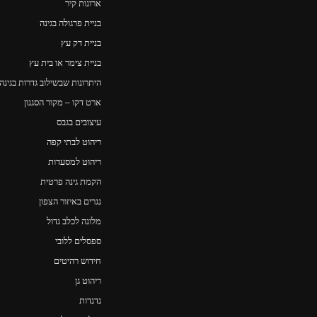
ארונות קיר
בניית פרגולה בגינה
בניית דק עץ
בניית צימר או בית עץ
היתרונות שבשילוב גדרות בגינה
ארט דקו – מקור הסגנון
עיצובים בגבס
ריהוט לבתי קפה
ריהוט למסעדות
הקמת גינה פרטית
נגרים באיזור הצפון
מלונה לכלב גדול
ספסלים ללובי
חידוש רהיטים
ריהוט גן
נדנדות