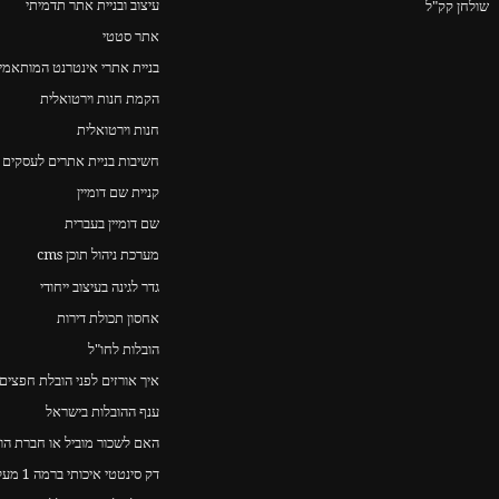
עיצוב ובניית אתר תדמיתי
שולחן קק"ל
אתר סטטי
בניית אתרי אינטרנט המותאמים
הקמת חנות וירטואלית
חנות וירטואלית
חשיבות בניית אתרים לעסקים 
קניית שם דומיין
שם דומיין בעברית
מערכת ניהול תוכן cms
גדר לגינה בעיצוב ייחודי
אחסון תכולת דירות
הובלות לחו"ל
איך אורזים לפני הובלת חפצים
ענף ההובלות בישראל
האם לשכור מוביל או חברת הו
דק סינטטי איכותי ברמה 1 מעל כולם