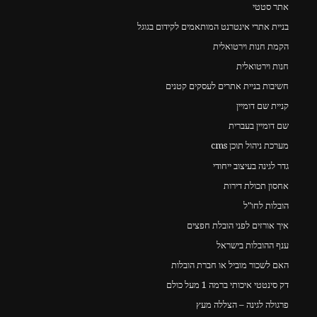
אתר סטטי
בניית אתרי אינטרנט המותאמים לקידום בגוגל
הקמת חנות וירטואלית
חנות וירטואלית
חשיבות בניית אתרים לעסקים קטנים
קניית שם דומיין
שם דומיין בעברית
מערכת ניהול תוכן cms
גדר לגינה בעיצוב ייחודי
אחסון תכולת דירות
הובלות לחו"ל
איך אורזים לפני הובלת חפצים
ענף ההובלות בישראל
האם לשכור מוביל או חברת הובלות
דק סינטטי איכותי ברמה 1 מעל כולם
פרגולה לגינה – הצללה מעץ