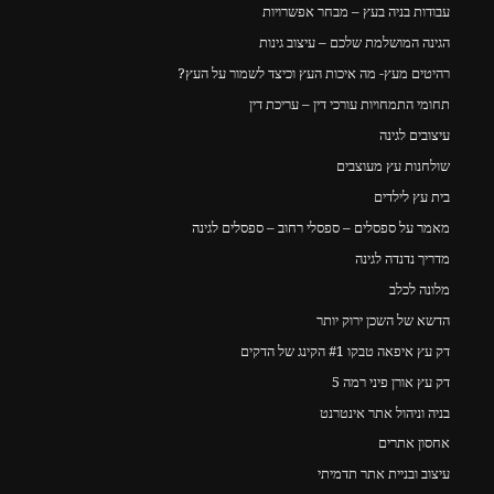
עבודות בניה בעץ – מבחר אפשרויות
הגינה המושלמת שלכם – עיצוב גינות
רהיטים מעץ- מה איכות העץ וכיצד לשמור על העץ?
תחומי התמחויות עורכי דין – עריכת דין
עיצובים לגינה
שולחנות עץ מעוצבים
בית עץ לילדים
מאמר על ספסלים – ספסלי רחוב – ספסלים לגינה
מדריך נדנדה לגינה
מלונה לכלב
הדשא של השכן ירוק יותר
דק עץ איפאה טבקו #1 הקינג של הדקים
דק עץ אורן פיני רמה 5
בניה וניהול אתר אינטרנט
אחסון אתרים
עיצוב ובניית אתר תדמיתי