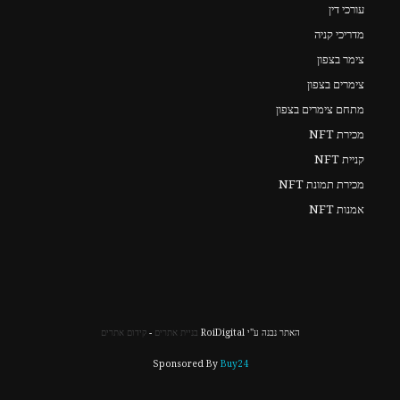
עורכי דין
מדריכי קניה
צימר בצפון
צימרים בצפון
מתחם צימרים בצפון
מכירת NFT
קניית NFT
מכירת תמונת NFT
אמנות NFT
האתר נבנה ע"י RoiDigital
בניית אתרים
-
קידום אתרים
Sponsored By
Buy24