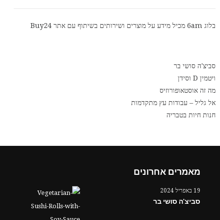
בלוג 6am מכיל מידע על מוצרים ושירותים בשיתוף עם אתר
Buy24
סביצ'ה סושי בר
ויטמין D וסידן
מה זה אוסטאופורוזיס
אל גליל – עבודות עץ מתקדמות
חנות חיות בטבריה
מאמרים אחרונים
19 באפריל 2024
סביצ'ה סושי בר