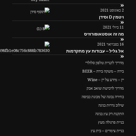
2 באוגוסט 2021
ויטמין D וסידן
11 ביולי 2021
מה זה אוסטאופורוזיס
16 בפברואר 2021
אל גליל – עבודות עץ מתקדמות
מדריך לקניית טלפון סלולרי
בירה – משקה בירה – BEER
יין – מידע על יין – Wine
מדריך לרכישת שואב אבק
בחירה נכונה של מכונת כביסה
שילוב גדרות בגינה
התקנת דק עץ בגינה
בניית פרגולה מעץ
בניית צימרים – בית עץ