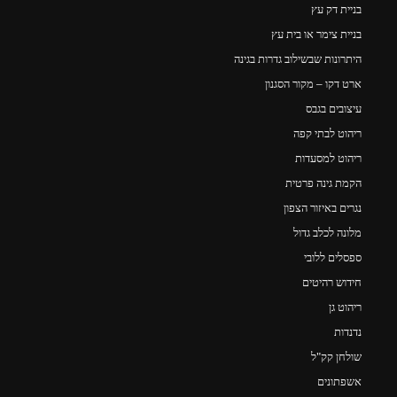
בניית דק עץ
בניית צימר או בית עץ
היתרונות שבשילוב גדרות בגינה
ארט דקו – מקור הסגנון
עיצובים בגבס
ריהוט לבתי קפה
ריהוט למסעדות
הקמת גינה פרטית
נגרים באיזור הצפון
מלונה לכלב גדול
ספסלים ללובי
חידוש רהיטים
ריהוט גן
נדנדות
שולחן קק"ל
אשפתונים