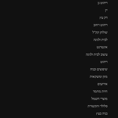
ריהוט גן
יין
דק עץ
ריהוט רחוב
שולחן קק"ל
לבית ולגינה
אינטרנט
עיצוב לבית ולגינה
ריהוט
שיפוצים ובניה
מזון ומשקאות
אירועים
חיות מחמד
מוצרי חשמל
סלולר ותקשורת
בניה בעץ