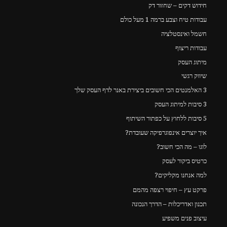
חידוש דקים – שחזור דק
עבודות טיח וצבע ברמה 1 מעל כולם
חשמל ואינסטלציה
עבודות ריצוף
מיתוג העסק
שיווק רגשי
3 האלמנטים הכי חשובים ביצירת באנר לדף העסק שלך
3 סיבות למיתוג העסק
5 סיבות ללחוץ על כפתור השיתוף
איך יוצרים אינפוגרפיקה שעובדת?
לוגו – מה הכי חשוב?
כרטיס ביקור לעסק
למה אנחנו מקליקים?
פרקט עץ – חיפוי רצפה מהמם
תכנון ואדריכלות – הדרך הנכונה
עיצוב פנים משפיע