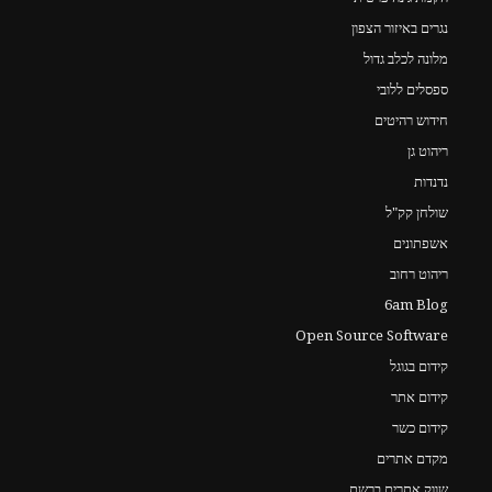
נגרים באיזור הצפון
מלונה לכלב גדול
ספסלים ללובי
חידוש רהיטים
ריהוט גן
נדנדות
שולחן קק"ל
אשפתונים
ריהוט רחוב
6am Blog
Open Source Software
קידום בגוגל
קידום אתר
קידום כשר
מקדם אתרים
שווק אתרים ברשת