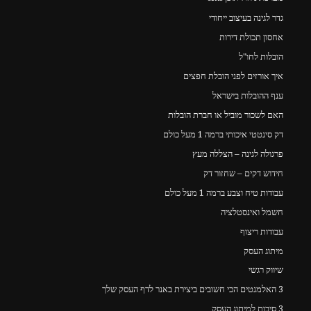
גדר לגינה בעיצוב ייחודי
אחסון תכולת דירות
הובלות לחו"ל
איך אורזים לפני הובלת חפצים
ענף ההובלות בישראל
האם לשכור מוביל או חברת הובלות
דק סינטטי איכותי ברמה 1 מעל כולם
פרגולה לגינה – הצללה מעץ
חידוש דקים – שחזור דק
עבודות טיח וצבע ברמה 1 מעל כולם
חשמל ואינסטלציה
עבודות ריצוף
מיתוג העסק
שיווק רגשי
3 האלמנטים הכי חשובים ביצירת באנר לדף העסק שלך
3 סיבות למיתוג העסק