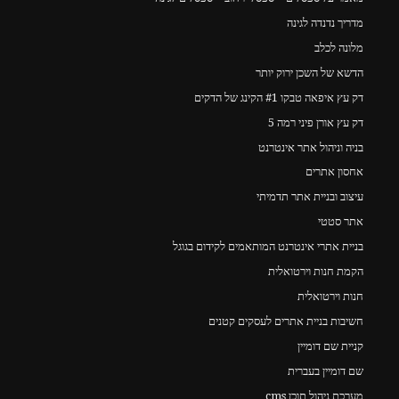
מדריך נדנדה לגינה
מלונה לכלב
הדשא של השכן ירוק יותר
דק עץ איפאה טבקו #1 הקינג של הדקים
דק עץ אורן פיני רמה 5
בניה וניהול אתר אינטרנט
אחסון אתרים
עיצוב ובניית אתר תדמיתי
אתר סטטי
בניית אתרי אינטרנט המותאמים לקידום בגוגל
הקמת חנות וירטואלית
חנות וירטואלית
חשיבות בניית אתרים לעסקים קטנים
קניית שם דומיין
שם דומיין בעברית
מערכת ניהול תוכן cms