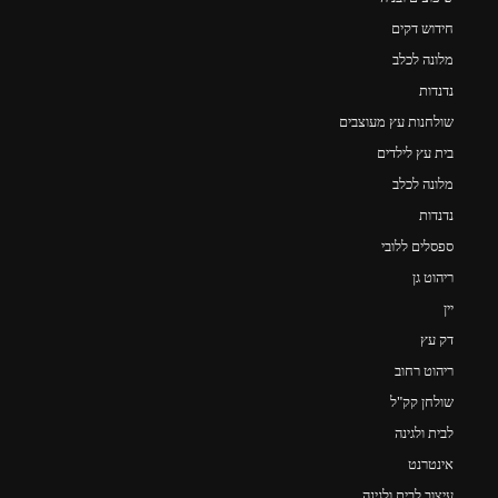
חידוש דקים
מלונה לכלב
נדנדות
שולחנות עץ מעוצבים
בית עץ לילדים
מלונה לכלב
נדנדות
ספסלים ללובי
ריהוט גן
יין
דק עץ
ריהוט רחוב
שולחן קק"ל
לבית ולגינה
אינטרנט
עיצוב לבית ולגינה