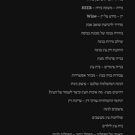
בירה – משקה בירה – BEER
יין – מידע על יין – Wine
מדריך לרכישת שואב אבק
בחירה נכונה של מכונת כביסה
שילוב גדרות בגינה
התקנת דק עץ בגינה
בניית פרגולה מעץ
בניית צימרים – בית עץ
עבודות בניה בעץ – מבחר אפשרויות
הגינה המושלמת שלכם – עיצוב גינות
רהיטים מעץ- מה איכות העץ וכיצד לשמור על העץ?
תחומי התמחויות עורכי דין – עריכת דין
עיצובים לגינה
שולחנות עץ מעוצבים
בית עץ לילדים
מאמר על ספסלים – ספסלי רחוב – ספסלים לגינה