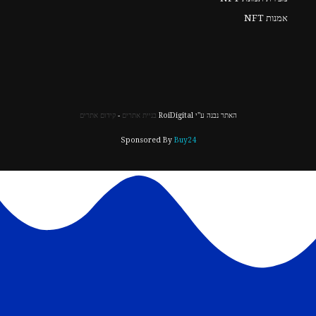
אמנות NFT
האתר נבנה ע"י RoiDigital
בניית אתרים
-
קידום אתרים
Sponsored By
Buy24