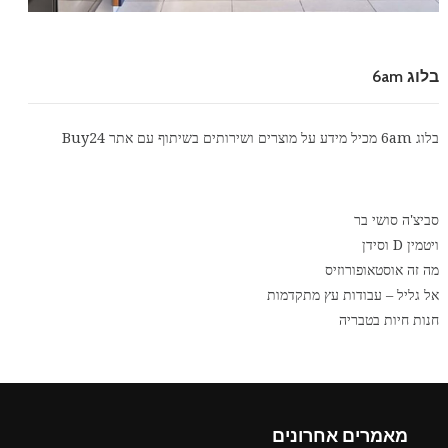
בלוג 6am
בלוג 6am מכיל מידע על מוצרים ושירותים בשיתוף עם אתר
Buy24
סביצ'ה סושי בר
ויטמין D וסידן
מה זה אוסטאופורוזיס
אל גליל – עבודות עץ מתקדמות
חנות חיות בטבריה
מאמרים אחרונים