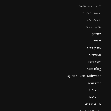
נגרים באיזור הצפון
מלונה לכלב גדול
ספסלים ללובי
חידוש רהיטים
ריהוט גן
נדנדות
שולחן קק"ל
אשפתונים
ריהוט רחוב
6am Blog
Open Source Software
קידום בגוגל
קידום אתר
קידום כשר
מקדם אתרים
שווק אתרים ברשת