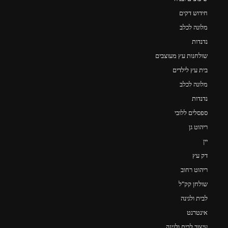
חידוש דקים
מלונה לכלב
נדנדות
שולחנות עץ מעוצבים
בית עץ לילדים
מלונה לכלב
נדנדות
ספסלים ללובי
ריהוט גן
יין
דק עץ
ריהוט רחוב
שולחן קק"ל
לבית ולגינה
אינטרנט
עיצוב לבית ולגינה