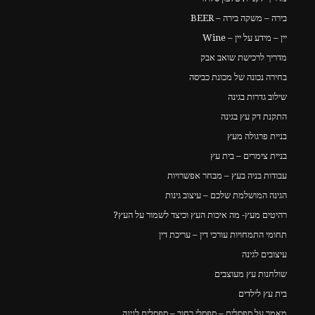
בירה – משקה בירה – BEER
יין – מידע על יין – Wine
מדריך לרכישת שואב אבק
בחירה נכונה של מכונת כביסה
שילוב גדרות בגינה
התקנת דק עץ בגינה
בניית פרגולה מעץ
בניית צימרים – בית עץ
עבודות בניה בעץ – מבחר אפשרויות
הגינה המושלמת שלכם – עיצוב גינות
רהיטים מעץ- מה איכות העץ וכיצד לשמור על העץ?
תחומי התמחויות עורכי דין – עריכת דין
עיצובים לגינה
שולחנות עץ מעוצבים
בית עץ לילדים
מאמר על ספסלים – ספסלי רחוב – ספסלים לגינה