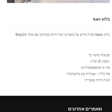
בלוג 6am
בלוג 6am מכיל מידע על מוצרים ושירותים בשיתוף עם אתר
Buy24
סביצ'ה סושי בר
ויטמין D וסידן
מה זה אוסטאופורוזיס
אל גליל – עבודות עץ מתקדמות
חנות חיות בטבריה
מאמרים אחרונים