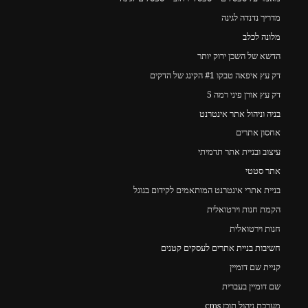
מדריך נדנדה לגינה
מלונה לכלב
הדשא של השכן ירוק יותר
דק עץ איפאה טבקו #1 הקינג של הדקים
דק עץ אורן פיני רמה 5
בניה וניהול אתר אינטרנט
אחסון אתרים
עיצוב ובניית אתר תדמיתי
אתר סטטי
בניית אתרי אינטרנט המותאמים לקידום בגוגל
הקמת חנות וירטואלית
חנות וירטואלית
חשיבות בניית אתרים לעסקים קטנים
קניית שם דומיין
שם דומיין בעברית
מערכת ניהול תוכן cms