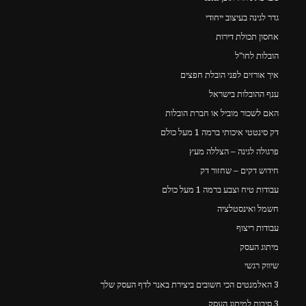
גדר לגינה בעיצוב ייחודי
אחסון תכולת דירות
הובלות לחו"ל
איך אורזים לפני הובלת חפצים
ענף ההובלות בישראל
האם לשכור מוביל או חברת הובלות
דק סינטטי איכותי ברמה 1 מעל כולם
פרגולה לגינה – הצללה מעץ
חידוש דקים – שחזור דק
עבודות טיח וצבע ברמה 1 מעל כולם
חשמל ואינסטלציה
עבודות ריצוף
מיתוג העסק
שיווק רגשי
3 האלמנטים הכי חשובים ביצירת באנר לדף העסק שלך
3 סיבות למיתוג העסק