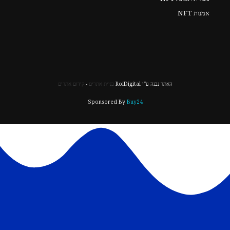
אמנות NFT
האתר נבנה ע"י RoiDigital
בניית אתרים
-
קידום אתרים
Sponsored By
Buy24