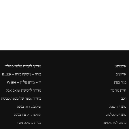
אינטרנט
מדריך לקניית טלפון סלולרי
אירועים
בירה – משקה בירה – BEER
בניה בעץ
יין – מידע על יין – Wine
חיות מחמד
מדריך לרכישת שואב אבק
רכב
בחירה נכונה של מכונת כביסה
מוצרי חשמל
שילוב גדרות בגינה
מוצרים לכלבים
התקנת דק עץ בגינה
עיצוב לבית ולגינה
בניית פרגולה מעץ