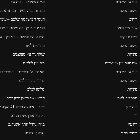
בית עץ לילדים
בניית צימרים – בית עץ
מלונה לכלב
עבודות בניה בעץ – מבחר אפשר
ריהוט
הגינה המושלמת שלכם – עיצוב 
שיפוצים ובניה
רהיטים מעץ- מה איכות העץ ו
חידוש דקים
תחומי התמחויות עורכי דין – ער
מלונה לכלב
עיצובים לגינה
נדנדות
שולחנות עץ מעוצבים
שולחנות עץ מעוצבים
בית עץ לילדים
בית עץ לילדים
מאמר על ספסלים – ספסלי רחו
מלונה לכלב
מדריך נדנדה לגינה
נדנדות
מלונה לכלב
ספסלים ללובי
הדשא של השכן ירוק יותר
ריהוט גן
דק עץ איפאה טבקו #1 הקינג של הדקים
יין
דק עץ אורן פיני רמה 5
דק עץ
בניה וניהול אתר אינטרנט
אחסון אתרים
ריהוט רחוב