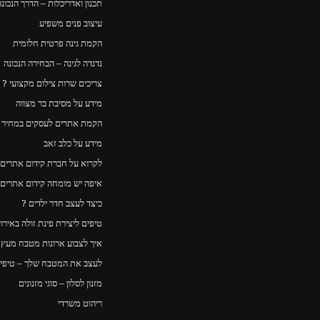
תכנון ואדריכלות – הדרך הנכונה
עיצוב פנים משפיע
הקמת גינה פרטית חלומית
נדנדה לגינה – הבחירה הנכונה
צריכים שרות צילום מקצועי ?
מידע על מסיבת בר מצווה
הקמת אתרים לעסקים במחיר ה
מידע על כלב זאב
לקרוא על חברת קידום אתרים
איפה יש מומחה קידום אתרים
כיצד לעצב חדר ילדים ?
טיפים ליצירת פינת זולה באירו
איך לצבוע ארונות מטבח מעץ – Y
לעצב את המטבח שלך – טיפים
מזנון לסלון – סוגי מזנונים
ריהוט משרדי