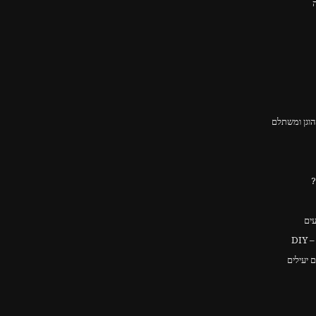
וגן ומשתלם
?
עים
DI
 יעילים