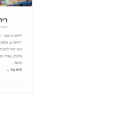
ריה
עיצוב ל
ריהוט גן מעץ - 
ריהוט גן, בסופו
גינה יכול ליהנות
איכותי, עמיד ומפ
ונראה…
קרא עוד →