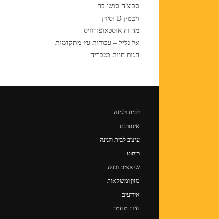
סביצ'ה סושי בר
ויטמין D וסידן
מה זה אוסטאופורוזיס
אל גליל – עבודות עץ מתקדמות
חנות חיות בטבריה
לבית ולגינה
אינטרנט
עיצוב לבית ולגינה
ריהוט
שיפוצים ובניה
מזון ומשקאות
אירועים
חיות מחמד