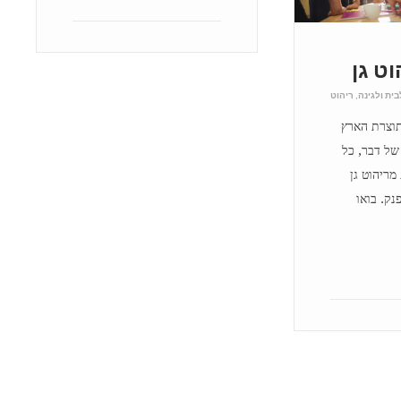
וט גן
בית ולגינה
,
ריהוט
תוצרת הארץ
 של דבר, כל
 מריהוט גן
נק. בואו