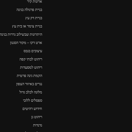
ארונות קיר
בניית פרגולה בגינה
בניית דק עץ
בניית צימר או בית עץ
היתרונות שבשילוב גדרות בגינה
ארט דקו – מקור הסגנון
עיצובים בגבס
ריהוט לבתי קפה
ריהוט למסעדות
הקמת גינה פרטית
נגרים באיזור הצפון
מלונה לכלב גדול
ספסלים ללובי
חידוש רהיטים
ריהוט גן
נדנדות