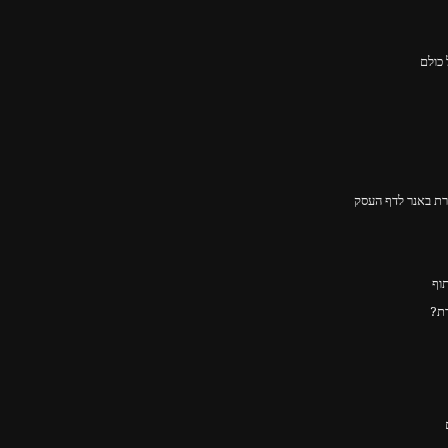
ירת באנר לדף העסק
דת?