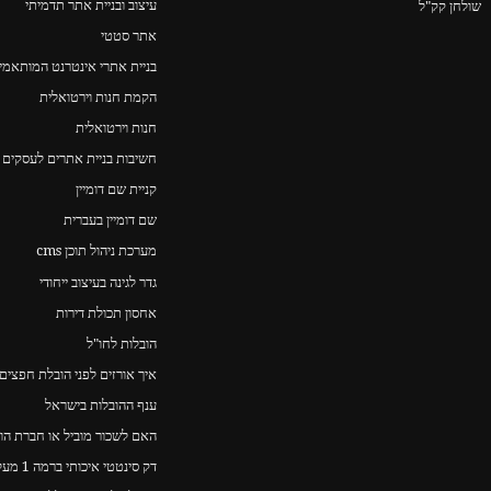
עיצוב ובניית אתר תדמיתי
שולחן קק"ל
אתר סטטי
בניית אתרי אינטרנט המותאמים
הקמת חנות וירטואלית
חנות וירטואלית
חשיבות בניית אתרים לעסקים 
קניית שם דומיין
שם דומיין בעברית
מערכת ניהול תוכן cms
גדר לגינה בעיצוב ייחודי
אחסון תכולת דירות
הובלות לחו"ל
איך אורזים לפני הובלת חפצים
ענף ההובלות בישראל
האם לשכור מוביל או חברת הו
דק סינטטי איכותי ברמה 1 מעל כולם