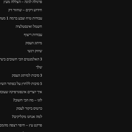
פרגולה לגינה – הצללה מעץ
חידוש דקים – שחזור דק
עבודות טיח וצבע ברמה 1 מעל כולם
חשמל ואינסטלציה
עבודות ריצוף
מיתוג העסק
שיווק רגשי
3 האלמנטים הכי חשובים ביצ
שלך
3 סיבות למיתוג העסק
5 סיבות ללחוץ על כפתור השיתוף
איך יוצרים אינפוגרפיקה שעוב
לוגו – מה הכי חשוב?
כרטיס ביקור לעסק
למה אנחנו מקליקים?
פרקט עץ – חיפוי רצפה מהמם