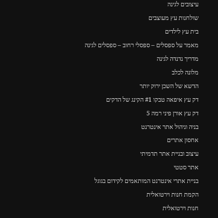
עיצובים לגינה
שולחנות עץ מעוצבים
בית עץ לילדים
מאמר על ספסלים – ספסלי רחוב – ספסלים לגינה
מדריך נדנדה לגינה
מלונה לכלב
הדשא של השכן ירוק יותר
דק עץ איפאה טבקו #1 הקינג של הדקים
דק עץ אורן פיני רמה 5
בניה וניהול אתר אינטרנט
אחסון אתרים
עיצוב ובניית אתר תדמיתי
אתר סטטי
בניית אתרי אינטרנט המותאמים לקידום בגוגל
הקמת חנות וירטואלית
חנות וירטואלית