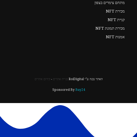
מתחם צימרים בצפון
מכירת NFT
קניית NFT
מכירת תמונת NFT
אמנות NFT
האתר נבנה ע"י RoiDigital
בניית אתרים
-
קידום אתרים
Sponsored By
Buy24