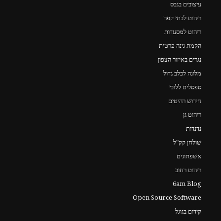
עיצובים בגבס
ריהוט לבתי קפה
ריהוט למסעדות
הקמת גינה פרטית
נגרים באיזור הצפון
מלונה לכלב גדול
ספסלים ללובי
חידוש רהיטים
ריהוט גן
נדנדות
שולחן קק"ל
אשפתונים
ריהוט רחוב
6am Blog
Open Source Software
קידום בגוגל