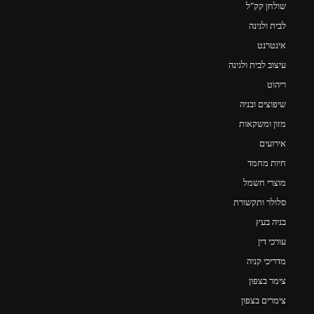
שולחן קק"ל
לבית ולגינה
אינטרנט
עיצוב לבית ולגינה
ריהוט
שיפוצים ובניה
מזון ומשקאות
אירועים
חיות מחמד
מוצרי חשמל
סלולר ותקשורת
בניה בעץ
עורכי דין
מדריכי קניה
צימר בצפון
צימרים בצפון