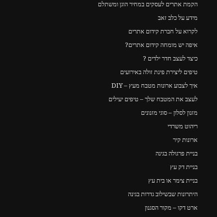
הקמת אתרים לעסקים במחיר הוגן ומשתלם
מידע על כלב זאב
לקרוא על חברת קידום אתרים
איפה יש מומחה קידום אתרים?
כיצד לעצב חדר ילדים ?
טיפים ליצירת פינת זולה באירועים
איך לצבוע ארונות מטבח מעץ – DIY
לעצב את המטבח שלך – טיפים יעילים
מזנון לסלון – סוגי מזנונים
ריהוט משרדי
ארונות קיר
בניית פרגולה בגינה
בניית דק עץ
בניית צימר או בית עץ
היתרונות שבשילוב גדרות בגינה
ארט דקו – מקור הסגנון