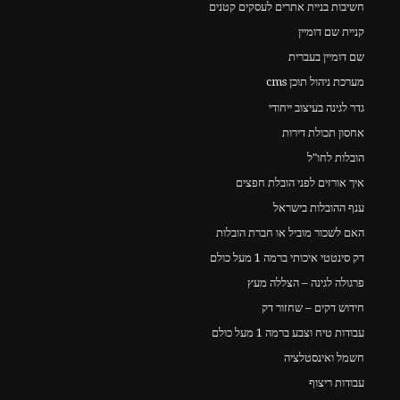
חשיבות בניית אתרים לעסקים קטנים
קניית שם דומיין
שם דומיין בעברית
מערכת ניהול תוכן cms
גדר לגינה בעיצוב ייחודי
אחסון תכולת דירות
הובלות לחו"ל
איך אורזים לפני הובלת חפצים
ענף ההובלות בישראל
האם לשכור מוביל או חברת הובלות
דק סינטטי איכותי ברמה 1 מעל כולם
פרגולה לגינה – הצללה מעץ
חידוש דקים – שחזור דק
עבודות טיח וצבע ברמה 1 מעל כולם
חשמל ואינסטלציה
עבודות ריצוף