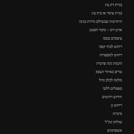
בניית דק עץ
בניית צימר או בית עץ
היתרונות שבשילוב גדרות בגינה
ארט דקו – מקור הסגנון
עיצובים בגבס
ריהוט לבתי קפה
ריהוט למסעדות
הקמת גינה פרטית
נגרים באיזור הצפון
מלונה לכלב גדול
ספסלים ללובי
חידוש רהיטים
ריהוט גן
נדנדות
שולחן קק"ל
אשפתונים