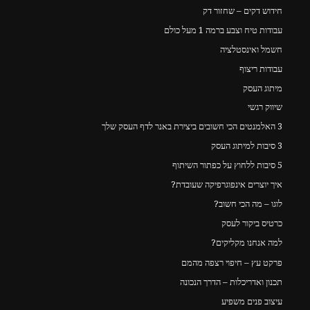
חידוש דקים – שחזור דק
עבודות טיח וצבע ברמה 1 מעל כולם
חשמל ואינסטלציה
עבודות ריצוף
מיתוג העסק
שיווק רגשי
3 האלמנטים הכי חשובים ביצירת באנר לדף העסק שלך
3 סיבות למיתוג העסק
5 סיבות ללחוץ על כפתור השיתוף
איך יוצרים אינפוגרפיקה שעובדת?
לוגו – מה הכי חשוב?
כרטיס ביקור לעסק
למה אנחנו מקליקים?
פרקט עץ – חיפוי רצפה מהמם
תכנון ואדריכלות – הדרך הנכונה
עיצוב פנים משפיע