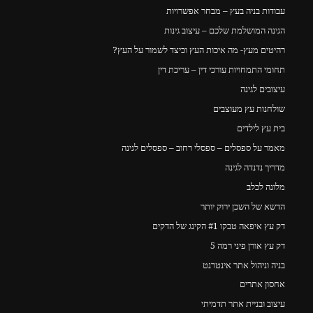
עבודות בניה בעץ – מבחר אפשרויות
הגינה המושלמת שלכם – עיצוב גינות
רהיטים מעץ- מה איכות העץ וכיצד לשמור על העץ?
תחומי התמחויות עורכי דין – עריכת דין
עיצובים לגינה
שולחנות עץ מעוצבים
בית עץ לילדים
מאמר על ספסלים – ספסלי רחוב – ספסלים לגינה
מדריך נדנדה לגינה
מלונה לכלב
הדשא של השכן ירוק יותר
דק עץ איפאה טבקו #1 הקינג של הדקים
דק עץ אורן פיני רמה 5
בניה וניהול אתר אינטרנט
אחסון אתרים
עיצוב ובניית אתר תדמיתי