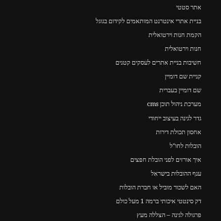
אתר סטטי
בניית אתרי אינטרנט המותאמים לקידום בגוגל
הקמת חנות וירטואלית
חנות וירטואלית
חשיבות בניית אתרים לעסקים קטנים
קניית שם דומיין
שם דומיין בעברית
מערכת ניהול תוכן cms
גדר לגינה בעיצוב ייחודי
אחסון תכולת דירות
הובלות לחו"ל
איך אורזים לפני הובלת חפצים
ענף ההובלות בישראל
האם לשכור מוביל או חברת הובלות
דק סינטטי איכותי ברמה 1 מעל כולם
פרגולה לגינה – הצללה מעץ