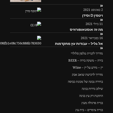
2 באוגוסט 2021
ויטמין D וסידן
11 ביולי 2021
מה זה אוסטאופורוזיס
16 בפברואר 2021
אל גליל – עבודות עץ מתקדמות
מדריך לקניית טלפון סלולרי
בירה – משקה בירה – BEER
יין – מידע על יין – Wine
מדריך לרכישת שואב אבק
בחירה נכונה של מכונת כביסה
שילוב גדרות בגינה
התקנת דק עץ בגינה
בניית פרגולה מעץ
בניית צימרים – בית עץ