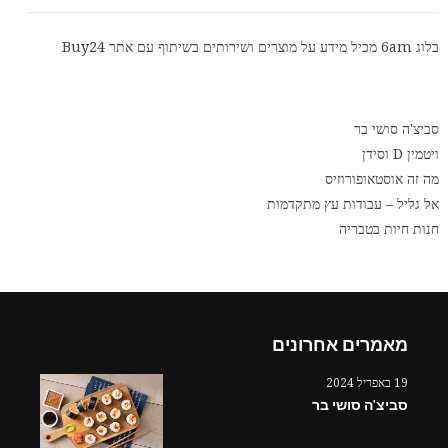
בלוג 6am מכיל מידע על מוצרים ושירותים בשיתוף עם אתר
Buy24
סביצ'ה סושי בר
ויטמין D וסידן
מה זה אוסטאופורוזיס
אל גליל – עבודות עץ מתקדמות
חנות חיות בטבריה
מאמרים אחרונים
19 באפריל 2024
סביצ'ה סושי בר