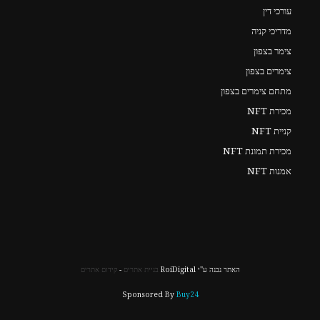
עורכי דין
מדריכי קניה
צימר בצפון
צימרים בצפון
מתחם צימרים בצפון
מכירת NFT
קניית NFT
מכירת תמונת NFT
אמנות NFT
האתר נבנה ע"י RoiDigital
בניית אתרים
-
קידום אתרים
Sponsored By
Buy24