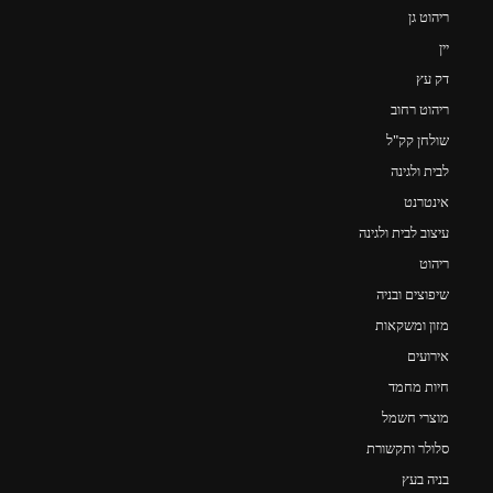
ריהוט גן
יין
דק עץ
ריהוט רחוב
שולחן קק"ל
לבית ולגינה
אינטרנט
עיצוב לבית ולגינה
ריהוט
שיפוצים ובניה
מזון ומשקאות
אירועים
חיות מחמד
מוצרי חשמל
סלולר ותקשורת
בניה בעץ