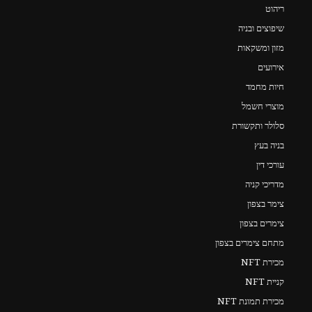
ריהוט
שיפוצים ובניה
מזון ומשקאות
אירועים
חיות מחמד
מוצרי חשמל
סלולר ותקשורת
בניה בעץ
עורכי דין
מדריכי קניה
צימר בצפון
צימרים בצפון
מתחם צימרים בצפון
מכירת NFT
קניית NFT
מכירת תמונת NFT