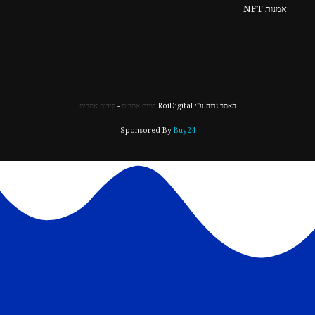
אמנות NFT
האתר נבנה ע"י RoiDigital
בניית אתרים
-
קידום אתרים
Sponsored By
Buy24