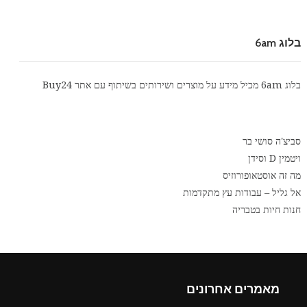
בלוג 6am
בלוג 6am מכיל מידע על מוצרים ושירותים בשיתוף עם אתר
Buy24
סביצ'ה סושי בר
ויטמין D וסידן
מה זה אוסטאופורוזיס
אל גליל – עבודות עץ מתקדמות
חנות חיות בטבריה
מאמרים אחרונים