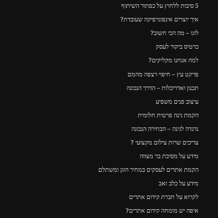
5 סיבות ללחוץ על כפתור השיתוף
איך יוצרים אינפוגרפיקה שעובדת?
לוגו – מה הכי חשוב?
כרטיס ביקור לעסק
למה אנחנו מקליקים?
פרקט עץ – חיפוי רצפה מהמם
תכנון ואדריכלות – הדרך הנכונה
עיצוב פנים משפיע
הקמת גינה פרטית חלומית
נדנדה לגינה – הבחירה הנכונה
צריכים שרות צילום מקצועי ?
מידע על מסיבת בר מצווה
הקמת אתרים לעסקים במחיר הוגן ומשתלם
מידע על כלב זאב
לקרוא על חברת קידום אתרים
איפה יש מומחה קידום אתרים?