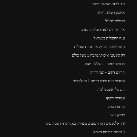
גדר לגינה בעיצוב ייחודי
אחסון תכולת דירות
הובלות לחו"ל
איך אורזים לפני הובלת חפצים
ענף ההובלות בישראל
האם לשכור מוביל או חברת הובלות
דק סינטטי איכותי ברמה 1 מעל כולם
פרגולה לגינה – הצללה מעץ
חידוש דקים – שחזור דק
עבודות טיח וצבע ברמה 1 מעל כולם
חשמל ואינסטלציה
עבודות ריצוף
מיתוג העסק
שיווק רגשי
3 האלמנטים הכי חשובים ביצירת באנר לדף העסק שלך
3 סיבות למיתוג העסק