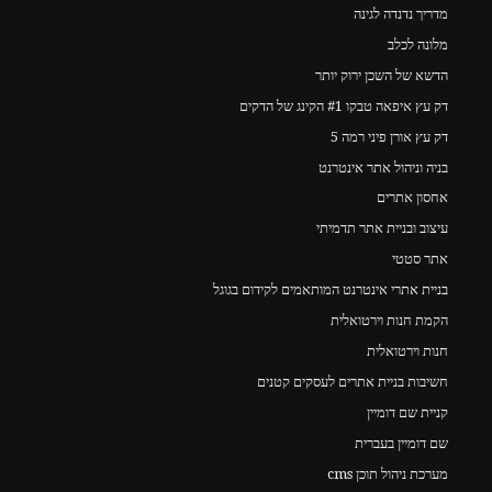
מדריך נדנדה לגינה
מלונה לכלב
הדשא של השכן ירוק יותר
דק עץ איפאה טבקו #1 הקינג של הדקים
דק עץ אורן פיני רמה 5
בניה וניהול אתר אינטרנט
אחסון אתרים
עיצוב ובניית אתר תדמיתי
אתר סטטי
בניית אתרי אינטרנט המותאמים לקידום בגוגל
הקמת חנות וירטואלית
חנות וירטואלית
חשיבות בניית אתרים לעסקים קטנים
קניית שם דומיין
שם דומיין בעברית
מערכת ניהול תוכן cms