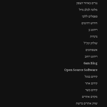
נגרים באיזור הצפון
מלונה לכלב גדול
ספסלים ללובי
חידוש רהיטים
ריהוט גן
נדנדות
שולחן קק"ל
אשפתונים
ריהוט רחוב
6am Blog
Open Source Software
קידום בגוגל
קידום אתר
קידום כשר
מקדם אתרים
שווק אתרים ברשת