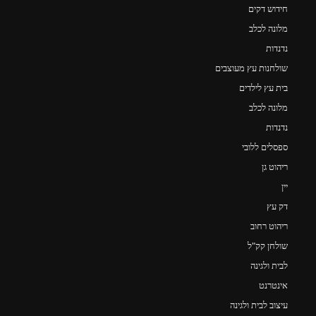
חידוש דקים
מלונה לכלב
נדנדות
שולחנות עץ מעוצבים
בית עץ לילדים
מלונה לכלב
נדנדות
ספסלים ללובי
ריהוט גן
יין
דק עץ
ריהוט רחוב
שולחן קק"ל
לבית ולגינה
אינטרנט
עיצוב לבית ולגינה