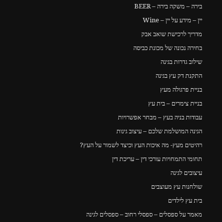
בירה – משקה בירה – BEER
יין – מידע על יין – Wine
מדריך לרכישת שואב אבק
בחירה נכונה של מכונת כביסה
שילוב גדרות בגינה
התקנת דק עץ בגינה
בניית פרגולה מעץ
בניית צימרים – בית עץ
עבודות בניה בעץ – מבחר אפשרויות
הגינה המושלמת שלכם – עיצוב גינות
רהיטים מעץ- מה איכות העץ וכיצד לשמור על העץ?
תחומי התמחויות עורכי דין – עריכת דין
עיצובים לגינה
שולחנות עץ מעוצבים
בית עץ לילדים
מאמר על ספסלים – ספסלי רחוב – ספסלים לגינה