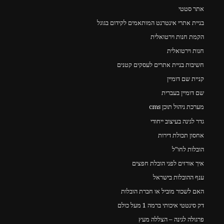
אתר סטטי
בניית אתרי אינטרנט המותאמים לקידום בגוגל
הקמת חנות וירטואלית
חנות וירטואלית
חשיבות בניית אתרים לעסקים קטנים
קניית שם דומיין
שם דומיין בעברית
מערכת ניהול תוכן cms
גדר לגינה בעיצוב ייחודי
אחסון תכולת דירות
הובלות לחו"ל
איך אורזים לפני הובלת חפצים
ענף ההובלות בישראל
האם לשכור מוביל או חברת הובלות
דק סינטטי איכותי ברמה 1 מעל כולם
פרגולה לגינה – הצללה מעץ