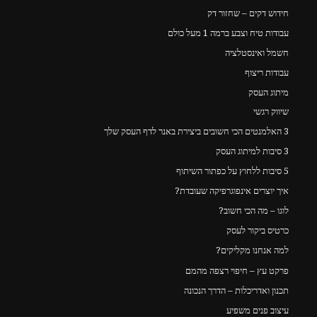
חידוש דקים – שחזור דק
עבודות טיח וצבע ברמה 1 מעל כולם
חשמל ואינסטלציה
עבודות ריצוף
מיתוג העסק
שיווק רגשי
3 האלמנטים הכי חשובים ביצירת באנר לדף העסק שלך
3 סיבות למיתוג העסק
5 סיבות ללחוץ על כפתור השיתוף
איך יוצרים אינפוגרפיקה שעובדת?
לוגו – מה הכי חשוב?
כרטיס ביקור לעסק
למה אנחנו מקליקים?
פרקט עץ – חיפוי רצפה מהמם
תכנון ואדריכלות – הדרך הנכונה
עיצוב פנים משפיע