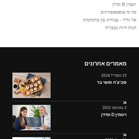
ויטמין D וסידן
מה זה אוסטאופורוזיס
אל גליל – עבודות עץ מתקדמות
חנות חיות בטבריה
מאמרים אחרונים
19 באפריל 2024
סביצ'ה סושי בר
2 באוגוסט 2021
ויטמין D וסידן