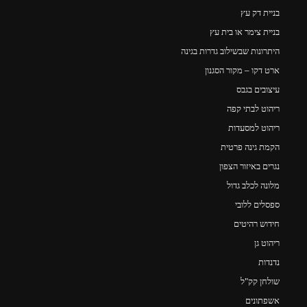
בניית דק עץ
בניית צימר או בית עץ
היתרונות שבשילוב גדרות בגינה
ארט דקו – מקור הסגנון
עיצובים בגבס
ריהוט לבתי קפה
ריהוט למסעדות
הקמת גינה פרטית
נגרים באיזור הצפון
מלונה לכלב גדול
ספסלים ללובי
חידוש רהיטים
ריהוט גן
נדנדות
שולחן קק"ל
אשפתונים