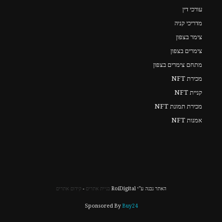
עורכי דין
מדריכי קניה
צימר בצפון
צימרים בצפון
מתחם צימרים בצפון
מכירת NFT
קניית NFT
מכירת תמונת NFT
אמנות NFT
האתר נבנה ע"י RoiDigital
בניית אתרים
-
קידום אתרים
Sponsored By
Buy24