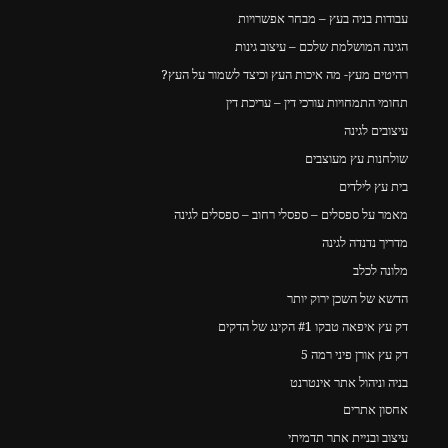
עבודות בניה בעץ – מבחר אפשרויות
הגינה המושלמת שלכם – עיצוב גינות
רהיטים מעץ- מה איכות העץ וכיצד לשמור על העץ?
תחומי התמחויות עורכי דין – עריכת דין
עיצובים לגינה
שולחנות עץ מעוצבים
בית עץ לילדים
מאמר על ספסלים – ספסלי רחוב – ספסלים לגינה
מדריך נדנדה לגינה
מלונה לכלב
הדשא של השכן ירוק יותר
דק עץ איפאה טבקו #1 הקינג של הדקים
דק עץ אורן פיני רמה 5
בניה וניהול אתר אינטרנט
אחסון אתרים
עיצוב ובניית אתר תדמיתי