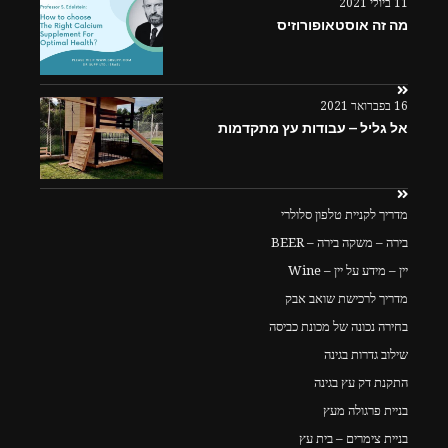
11 ביולי 2021
מה זה אוסטאופורוזיס
16 בפברואר 2021
אל גליל – עבודות עץ מתקדמות
מדריך לקניית טלפון סלולרי
בירה – משקה בירה – BEER
יין – מידע על יין – Wine
מדריך לרכישת שואב אבק
בחירה נכונה של מכונת כביסה
שילוב גדרות בגינה
התקנת דק עץ בגינה
בניית פרגולה מעץ
בניית צימרים – בית עץ