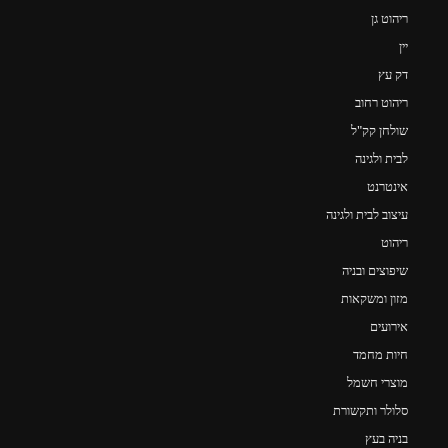
ריהוט גן
יין
דק עץ
ריהוט רחוב
שולחן קק"ל
לבית ולגינה
אינטרנט
עיצוב לבית ולגינה
ריהוט
שיפוצים ובניה
מזון ומשקאות
אירועים
חיות מחמד
מוצרי חשמל
סלולר ותקשורת
בניה בעץ