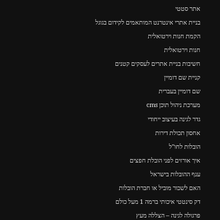
אתר סטטי
בניית אתרי אינטרנט המותאמים לקידום בגוגל
הקמת חנות וירטואלית
חנות וירטואלית
חשיבות בניית אתרים לעסקים קטנים
קניית שם דומיין
שם דומיין בעברית
מערכת ניהול תוכן cms
גדר לגינה בעיצוב ייחודי
אחסון תכולת דירות
הובלות לחו"ל
איך אורזים לפני הובלת חפצים
ענף ההובלות בישראל
האם לשכור מוביל או חברת הובלות
דק סינטטי איכותי ברמה 1 מעל כולם
פרגולה לגינה – הצללה מעץ