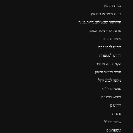
בניית דק עץ
בניית צימר או בית עץ
היתרונות שבשילוב גדרות בגינה
ארט דקו – מקור הסגנון
עיצובים בגבס
ריהוט לבתי קפה
ריהוט למסעדות
הקמת גינה פרטית
נגרים באיזור הצפון
מלונה לכלב גדול
ספסלים ללובי
חידוש רהיטים
ריהוט גן
נדנדות
שולחן קק"ל
אשפתונים