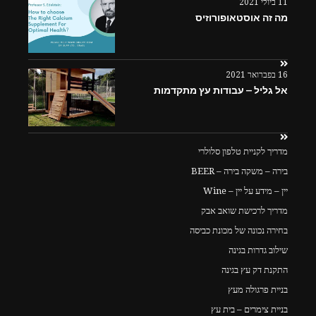
11 ביולי 2021
מה זה אוסטאופורוזיס
16 בפברואר 2021
אל גליל – עבודות עץ מתקדמות
מדריך לקניית טלפון סלולרי
בירה – משקה בירה – BEER
יין – מידע על יין – Wine
מדריך לרכישת שואב אבק
בחירה נכונה של מכונת כביסה
שילוב גדרות בגינה
התקנת דק עץ בגינה
בניית פרגולה מעץ
בניית צימרים – בית עץ