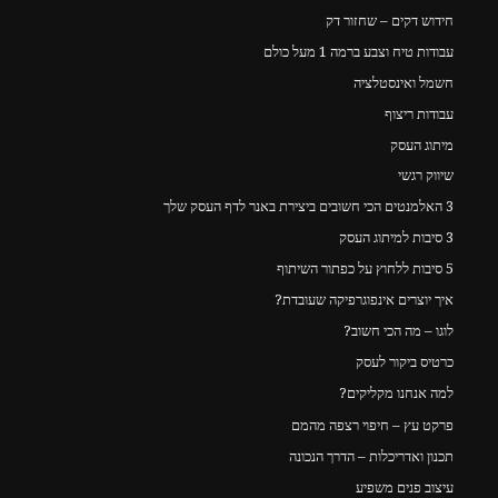
חידוש דקים – שחזור דק
עבודות טיח וצבע ברמה 1 מעל כולם
חשמל ואינסטלציה
עבודות ריצוף
מיתוג העסק
שיווק רגשי
3 האלמנטים הכי חשובים ביצירת באנר לדף העסק שלך
3 סיבות למיתוג העסק
5 סיבות ללחוץ על כפתור השיתוף
איך יוצרים אינפוגרפיקה שעובדת?
לוגו – מה הכי חשוב?
כרטיס ביקור לעסק
למה אנחנו מקליקים?
פרקט עץ – חיפוי רצפה מהמם
תכנון ואדריכלות – הדרך הנכונה
עיצוב פנים משפיע