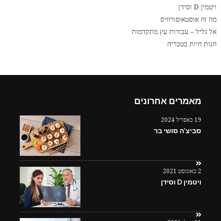
ויטמין D וסידן
מה זה אוסטאופורוזיס
אל גליל – עבודות עץ מתקדמות
חנות חיות בטבריה
מאמרים אחרונים
19 באפריל 2024
סביצ'ה סושי בר
2 באוגוסט 2021
ויטמין D וסידן