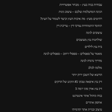
עבודות בניה בעץ – מבחר אפשרויות
הגינה המושלמת שלכם – עיצוב גינות
רהיטים מעץ- מה איכות העץ וכיצד לשמור על העץ?
תחומי התמחויות עורכי דין – עריכת דין
עיצובים לגינה
שולחנות עץ מעוצבים
בית עץ לילדים
מאמר על ספסלים – ספסלי רחוב – ספסלים לגינה
מדריך נדנדה לגינה
מלונה לכלב
הדשא של השכן ירוק יותר
דק עץ איפאה טבקו #1 הקינג של הדקים
דק עץ אורן פיני רמה 5
בניה וניהול אתר אינטרנט
אחסון אתרים
עיצוב ובניית אתר תדמיתי