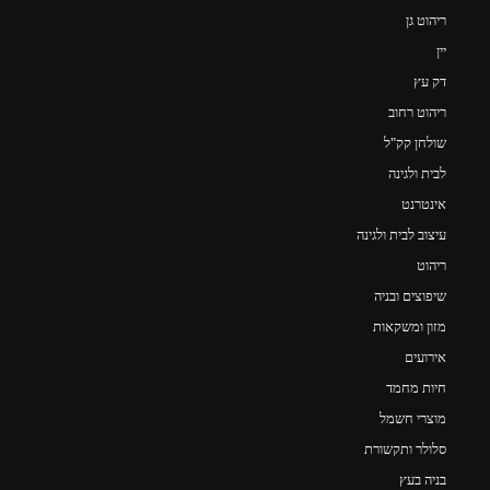
ריהוט גן
יין
דק עץ
ריהוט רחוב
שולחן קק"ל
לבית ולגינה
אינטרנט
עיצוב לבית ולגינה
ריהוט
שיפוצים ובניה
מזון ומשקאות
אירועים
חיות מחמד
מוצרי חשמל
סלולר ותקשורת
בניה בעץ