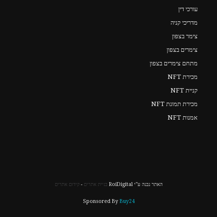
עורכי דין
מדריכי קניה
צימר בצפון
צימרים בצפון
מתחם צימרים בצפון
מכירת NFT
קניית NFT
מכירת תמונת NFT
אמנות NFT
האתר נבנה ע"י RoiDigital
בניית אתרים
-
קידום אתרים
Sponsored By
Buy24