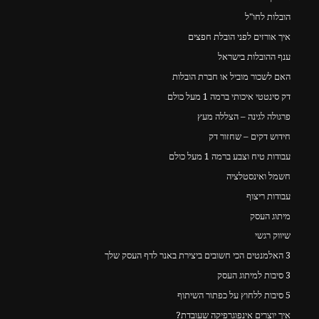
הובלות לחו"ל
איך אורזים לפני הובלת חפצים
ענף ההובלות בישראל
האם לשכור מוביל או חברת הובלות
דק סינטטי איכותי ברמה 1 מעל כולם
פרגולה לגינה – הצללה מעץ
חידוש דקים – שחזור דק
עבודות טיח וצבע ברמה 1 מעל כולם
חשמל ואינסטלציה
עבודות ריצוף
מיתוג העסק
שיווק רגשי
3 האלמנטים הכי חשובים ביצירת באנר לדף העסק שלך
3 סיבות למיתוג העסק
5 סיבות ללחוץ על כפתור השיתוף
איך יוצרים אינפוגרפיקה שעובדת?