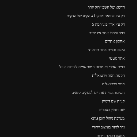
הדשא של השכן ירוק יותר
דק עץ איפאה טבקו #1 הקינג של הדקים
דק עץ אורן פיני רמה 5
בניה וניהול אתר אינטרנט
אחסון אתרים
עיצוב ובניית אתר תדמיתי
אתר סטטי
בניית אתרי אינטרנט המותאמים לקידום בגוגל
הקמת חנות וירטואלית
חנות וירטואלית
חשיבות בניית אתרים לעסקים קטנים
קניית שם דומיין
שם דומיין בעברית
מערכת ניהול תוכן cms
גדר לגינה בעיצוב ייחודי
אחסון תכולת דירות