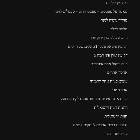
בית עץ לילדים
מאמר על ספסלים – ספסלי רחוב – ספסלים לגינה
מדריך נדנדה לגינה
מלונה לכלב
הדשא של השכן ירוק יותר
דק עץ איפאה טבקו #1 הקינג של הדקים
דק עץ אורן פיני רמה 5
בניה וניהול אתר אינטרנט
אחסון אתרים
עיצוב ובניית אתר תדמיתי
אתר סטטי
בניית אתרי אינטרנט המותאמים לקידום בגוגל
הקמת חנות וירטואלית
חנות וירטואלית
חשיבות בניית אתרים לעסקים קטנים
קניית שם דומיין