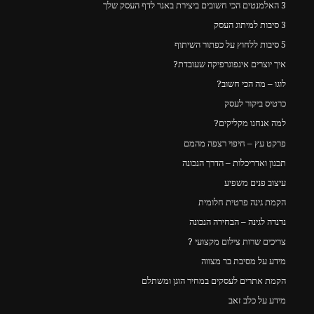
3 האלמנטים הכי חשובים ביצירת באנר לדף העסק שלך
3 סיבות למיתוג העסק
5 סיבות ללחוץ על כפתור השיתוף
איך יוצרים אינפוגרפיקה שעובדת?
לוגו – מה הכי חשוב?
כרטיס ביקור לעסק
למה אנחנו מקליקים?
פרקט עץ – חיפוי רצפה מהמם
תכנון ואדריכלות – הדרך הנכונה
עיצוב פנים משפיע
הקמת גינה פרטית חלומית
נדנדה לגינה – הבחירה הנכונה
צריכים שרות צילום מקצועי ?
מידע על מסיבת בר מצווה
הקמת אתרים לעסקים במחיר הוגן ומשתלם
מידע על כלב זאב