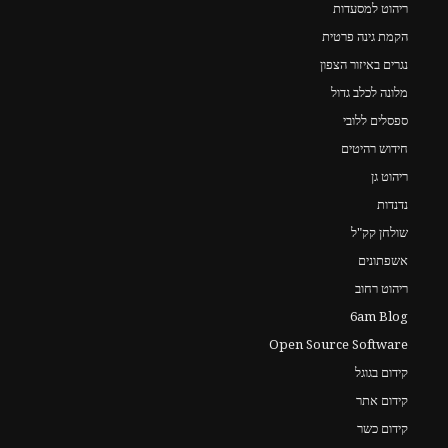
ריהוט למסעדות
הקמת גינה פרטית
נגרים באיזור הצפון
מלונה לכלב גדול
ספסלים ללובי
חידוש רהיטים
ריהוט גן
נדנדות
שולחן קק"ל
אשפתונים
ריהוט רחוב
6am Blog
Open Source Software
קידום בגוגל
קידום אתר
קידום כשר