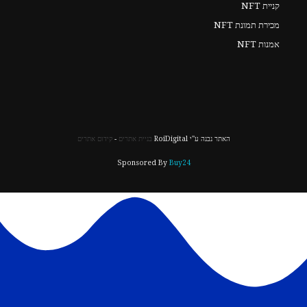
קניית NFT
מכירת תמונת NFT
אמנות NFT
האתר נבנה ע"י RoiDigital
בניית אתרים
-
קידום אתרים
Sponsored By
Buy24