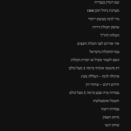
שם דומיין בעברית
מערכת ניהול תוכן cms
גדר לגינה בעיצוב ייחודי
אחסון תכולת דירות
הובלות לחו"ל
איך אורזים לפני הובלת חפצים
ענף ההובלות בישראל
האם לשכור מוביל או חברת הובלות
דק סינטטי איכותי ברמה 1 מעל כולם
פרגולה לגינה – הצללה מעץ
חידוש דקים – שחזור דק
עבודות טיח וצבע ברמה 1 מעל כולם
חשמל ואינסטלציה
עבודות ריצוף
מיתוג העסק
שיווק רגשי