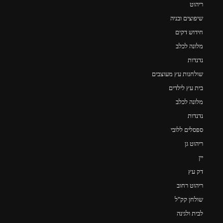
ריהוט
שיפוצים ובניה
חידוש דקים
מלונה לכלב
נדנדות
שולחנות עץ מעוצבים
בית עץ לילדים
מלונה לכלב
נדנדות
ספסלים ללובי
ריהוט גן
יין
דק עץ
ריהוט רחוב
שולחן קק"ל
לבית ולגינה