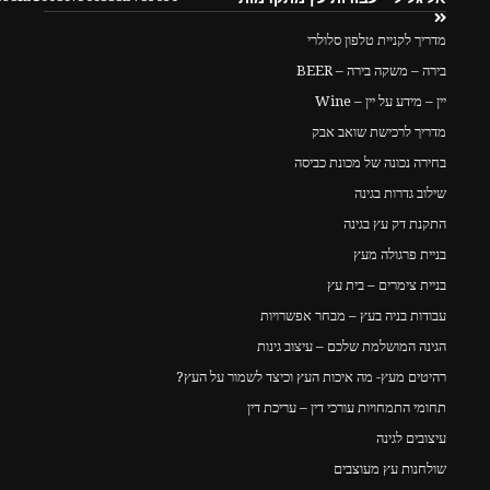
מדריך לקניית טלפון סלולרי
בירה – משקה בירה – BEER
יין – מידע על יין – Wine
מדריך לרכישת שואב אבק
בחירה נכונה של מכונת כביסה
שילוב גדרות בגינה
התקנת דק עץ בגינה
בניית פרגולה מעץ
בניית צימרים – בית עץ
עבודות בניה בעץ – מבחר אפשרויות
הגינה המושלמת שלכם – עיצוב גינות
רהיטים מעץ- מה איכות העץ וכיצד לשמור על העץ?
תחומי התמחויות עורכי דין – עריכת דין
עיצובים לגינה
שולחנות עץ מעוצבים