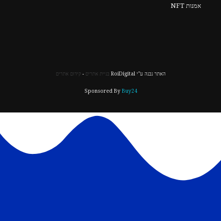
אמנות NFT
האתר נבנה ע"י RoiDigital
בניית אתרים
-
קידום אתרים
Sponsored By
Buy24