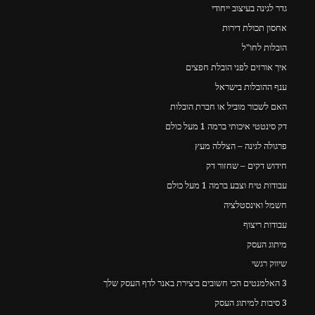
גדר לגינה בעיצוב ייחודי
אחסון תכולת דירות
הובלות לחו"ל
איך אורזים לפני הובלת חפצים
ענף ההובלות בישראל
האם לשכור מוביל או חברת הובלות
דק סינטטי איכותי ברמה 1 מעל כולם
פרגולה לגינה – הצללה מעץ
חידוש דקים – שחזור דק
עבודות טיח וצבע ברמה 1 מעל כולם
חשמל ואינסטלציה
עבודות ריצוף
מיתוג העסק
שיווק רגשי
3 האלמנטים הכי חשובים ביצירת באנר לדף העסק שלך
3 סיבות למיתוג העסק