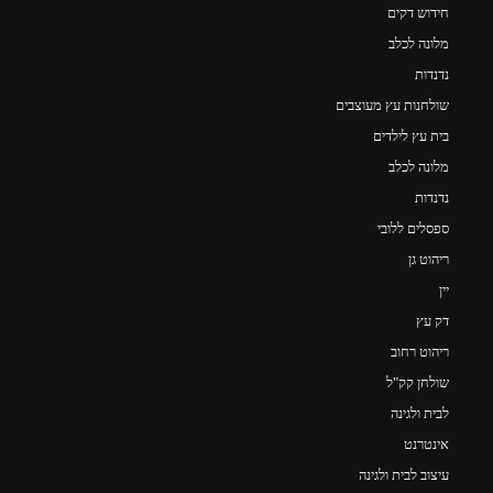
חידוש דקים
מלונה לכלב
נדנדות
שולחנות עץ מעוצבים
בית עץ לילדים
מלונה לכלב
נדנדות
ספסלים ללובי
ריהוט גן
יין
דק עץ
ריהוט רחוב
שולחן קק"ל
לבית ולגינה
אינטרנט
עיצוב לבית ולגינה