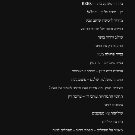
בירה – משקה בירה – BEER
יין – מידע על יין – Wine
מדריך לרכישת שואב אבק
בחירה נכונה של מכונת כביסה
שילוב גדרות בגינה
התקנת דק עץ בגינה
בניית פרגולה מעץ
בניית צימרים – בית עץ
עבודות בניה בעץ – מבחר אפשרויות
הגינה המושלמת שלכם – עיצוב גינות
רהיטים מעץ- מה איכות העץ וכיצד לשמור על העץ?
תחומי התמחויות עורכי דין – עריכת דין
עיצובים לגינה
שולחנות עץ מעוצבים
בית עץ לילדים
מאמר על ספסלים – ספסלי רחוב – ספסלים לגינה