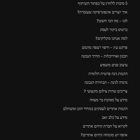
5 סיבות ללחוץ על כפתור השיתוף
איך יוצרים אינפוגרפיקה שעובדת?
לוגו – מה הכי חשוב?
כרטיס ביקור לעסק
למה אנחנו מקליקים?
פרקט עץ – חיפוי רצפה מהמם
תכנון ואדריכלות – הדרך הנכונה
עיצוב פנים משפיע
הקמת גינה פרטית חלומית
נדנדה לגינה – הבחירה הנכונה
צריכים שרות צילום מקצועי ?
מידע על מסיבת בר מצווה
הקמת אתרים לעסקים במחיר הוגן ומשתלם
מידע על כלב זאב
לקרוא על חברת קידום אתרים
איפה יש מומחה קידום אתרים?