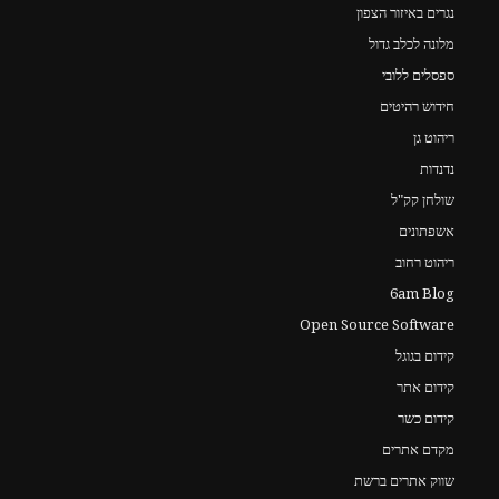
נגרים באיזור הצפון
מלונה לכלב גדול
ספסלים ללובי
חידוש רהיטים
ריהוט גן
נדנדות
שולחן קק"ל
אשפתונים
ריהוט רחוב
6am Blog
Open Source Software
קידום בגוגל
קידום אתר
קידום כשר
מקדם אתרים
שווק אתרים ברשת