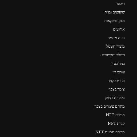
ריהוט
שיפוצים ובניה
מזון ומשקאות
אירועים
חיות מחמד
מוצרי חשמל
סלולר ותקשורת
בניה בעץ
עורכי דין
מדריכי קניה
צימר בצפון
צימרים בצפון
מתחם צימרים בצפון
מכירת NFT
קניית NFT
מכירת תמונת NFT