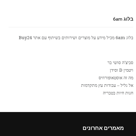
בלוג 6am
בלוג 6am מכיל מידע על מוצרים ושירותים בשיתוף עם אתר
Buy24
סביצ'ה סושי בר
ויטמין D וסידן
מה זה אוסטאופורוזיס
אל גליל – עבודות עץ מתקדמות
חנות חיות בטבריה
מאמרים אחרונים