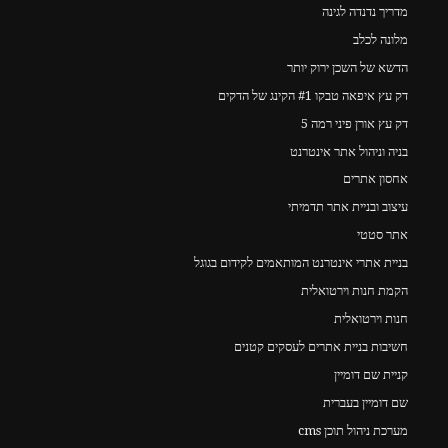
מדריך נדנדה לגינה
מלונה לכלב
הדשא של השכן ירוק יותר
דק עץ איפאה טבקו #1 הקינג של הדקים
דק עץ אורן פיני רמה 5
בניה וניהול אתר אינטרנט
אחסון אתרים
עיצוב ובניית אתר תדמיתי
אתר סטטי
בניית אתרי אינטרנט המותאמים לקידום בגוגל
הקמת חנות וירטואלית
חנות וירטואלית
חשיבות בניית אתרים לעסקים קטנים
קניית שם דומיין
שם דומיין בעברית
מערכת ניהול תוכן cms