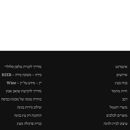
אינטרנט
מדריך לקניית טלפון סלולרי
אירועים
בירה – משקה בירה – BEER
בניה בעץ
יין – מידע על יין – Wine
חיות מחמד
מדריך לרכישת שואב אבק
רכב
בחירה נכונה של מכונת כביסה
מוצרי חשמל
שילוב גדרות בגינה
מוצרים לכלבים
התקנת דק עץ בגינה
עיצוב לבית ולגינה
בניית פרגולה מעץ