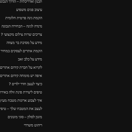
תכנון ואדריכלות – הדרך הנכונה
עיצוב פנים משפיע
הקמת גינה פרטית חלומית
נדנדה לגינה – הבחירה הנכונה
צריכים שרות צילום מקצועי ?
מידע על מסיבת בר מצווה
הקמת אתרים לעסקים במחיר ה
מידע על כלב זאב
לקרוא על חברת קידום אתרים
איפה יש מומחה קידום אתרים
כיצד לעצב חדר ילדים ?
טיפים ליצירת פינת זולה באירו
איך לצבוע ארונות מטבח מעץ – Y
לעצב את המטבח שלך – טיפים
מזנון לסלון – סוגי מזנונים
ריהוט משרדי