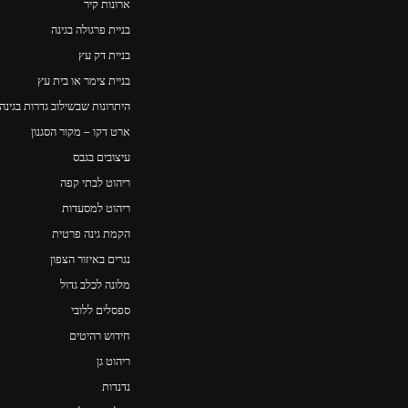
ארונות קיר
בניית פרגולה בגינה
בניית דק עץ
בניית צימר או בית עץ
היתרונות שבשילוב גדרות בגינה
ארט דקו – מקור הסגנון
עיצובים בגבס
ריהוט לבתי קפה
ריהוט למסעדות
הקמת גינה פרטית
נגרים באיזור הצפון
מלונה לכלב גדול
ספסלים ללובי
חידוש רהיטים
ריהוט גן
נדנדות