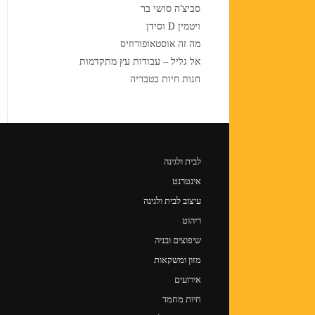
סביצ'ה סושי בר
ויטמין D וסידן
מה זה אוסטאופורוזיס
אל גליל – עבודות עץ מתקדמות
חנות חיות בטבריה
לבית ולגינה
אינטרנט
עיצוב לבית ולגינה
ריהוט
שיפוצים ובניה
מזון ומשקאות
אירועים
חיות מחמד