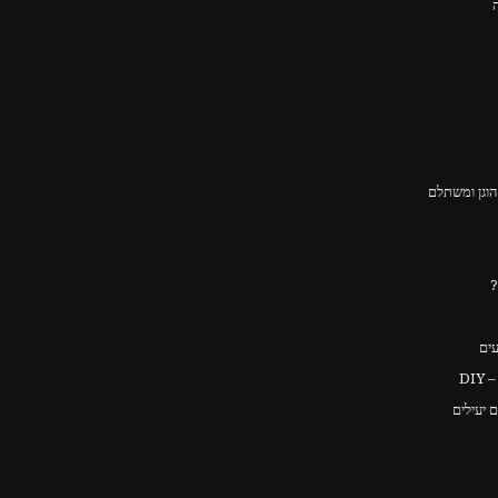
וגן ומשתלם
?
עים
DI
 יעילים