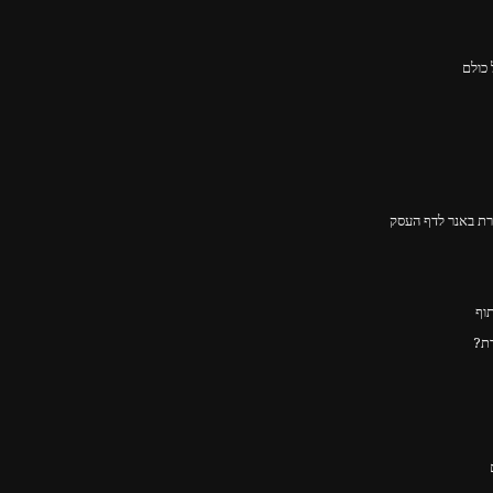
ירת באנר לדף העסק
דת?