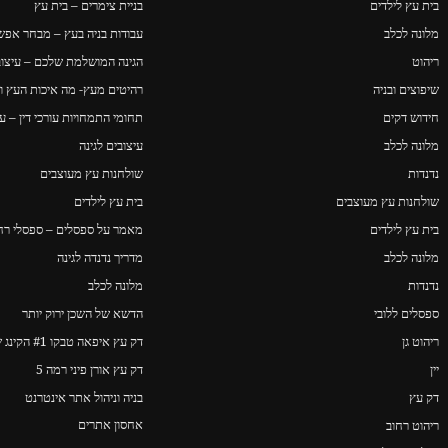
בית עץ לילדים
בניית צימרים – בית עץ
מלונה לכלב
עבודות בניה בעץ – מבחר אפשר
ריהוט
הגינה המושלמת שלכם – עיצוב 
שיפוצים ובניה
רהיטים מעץ- מה איכות העץ ו
חידוש דקים
תחומי התמחויות עורכי דין – ער
מלונה לכלב
עיצובים לגינה
נדנדות
שולחנות עץ מעוצבים
שולחנות עץ מעוצבים
בית עץ לילדים
בית עץ לילדים
מאמר על ספסלים – ספסלי רחו
מלונה לכלב
מדריך נדנדה לגינה
נדנדות
מלונה לכלב
ספסלים ללובי
הדשא של השכן ירוק יותר
ריהוט גן
דק עץ איפאה טבקו #1 הקינג של הדקים
יין
דק עץ אורן פיני רמה 5
דק עץ
בניה וניהול אתר אינטרנט
אחסון אתרים
ריהוט רחוב