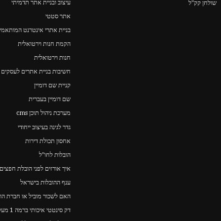
עיצוב ובניית אתר תדמיתי
שולחן קק"ל
אתר סטטי
בניית אתרי אינטרנט המותאמים
הקמת חנות וירטואלית
חנות וירטואלית
חשיבות בניית אתרים לעסקים 
קניית שם דומיין
שם דומיין בעברית
מערכת ניהול תוכן cms
גדר לגינה בעיצוב ייחודי
אחסון תכולת דירות
הובלות לחו"ל
איך אורזים לפני הובלת חפצים
ענף ההובלות בישראל
האם לשכור מוביל או חברת הו
דק סינטטי איכותי ברמה 1 מעל כולם