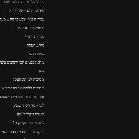
פרגולה לגינה – הצללה מעץ
חידוש דקים – שחזור דק
עבודות טיח וצבע ברמה 1 מעל כולם
חשמל ואינסטלציה
עבודות ריצוף
מיתוג העסק
שיווק רגשי
3 האלמנטים הכי חשובים ביצ
שלך
3 סיבות למיתוג העסק
5 סיבות ללחוץ על כפתור השיתוף
איך יוצרים אינפוגרפיקה שעוב
לוגו – מה הכי חשוב?
כרטיס ביקור לעסק
למה אנחנו מקליקים?
פרקט עץ – חיפוי רצפה מהמם