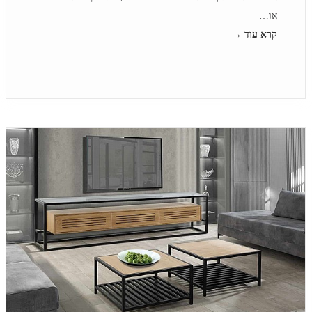
או…
קרא עוד →