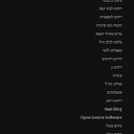
עיצובים בגבס
ריהוט לבתי קפה
ריהוט למסעדות
הקמת גינה פרטית
נגרים באיזור הצפון
מלונה לכלב גדול
ספסלים ללובי
חידוש רהיטים
ריהוט גן
נדנדות
שולחן קק"ל
אשפתונים
ריהוט רחוב
6am Blog
Open Source Software
קידום בגוגל