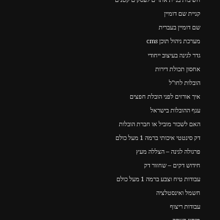
קניית שם דומיין
שם דומיין בעברית
מערכת ניהול תוכן cms
גדר לגינה בעיצוב ייחודי
אחסון תכולת דירות
הובלות לחו"ל
איך אורזים לפני הובלת חפצים
ענף ההובלות בישראל
האם לשכור מוביל או חברת הובלות
דק סינטטי איכותי ברמה 1 מעל כולם
פרגולה לגינה – הצללה מעץ
חידוש דקים – שחזור דק
עבודות טיח וצבע ברמה 1 מעל כולם
חשמל ואינסטלציה
עבודות ריצוף