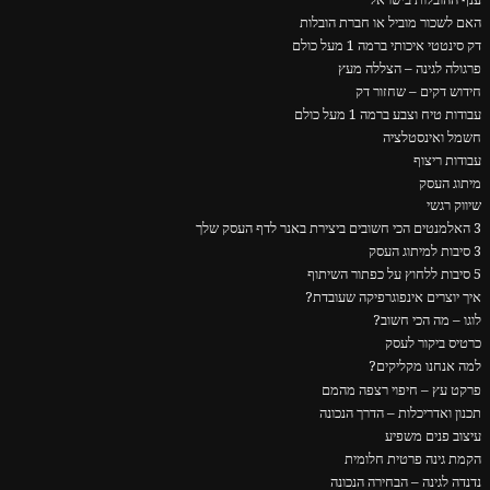
האם לשכור מוביל או חברת הובלות
דק סינטטי איכותי ברמה 1 מעל כולם
פרגולה לגינה – הצללה מעץ
חידוש דקים – שחזור דק
עבודות טיח וצבע ברמה 1 מעל כולם
חשמל ואינסטלציה
עבודות ריצוף
מיתוג העסק
שיווק רגשי
3 האלמנטים הכי חשובים ביצירת באנר לדף העסק שלך
3 סיבות למיתוג העסק
5 סיבות ללחוץ על כפתור השיתוף
איך יוצרים אינפוגרפיקה שעובדת?
לוגו – מה הכי חשוב?
כרטיס ביקור לעסק
למה אנחנו מקליקים?
פרקט עץ – חיפוי רצפה מהמם
תכנון ואדריכלות – הדרך הנכונה
עיצוב פנים משפיע
הקמת גינה פרטית חלומית
נדנדה לגינה – הבחירה הנכונה