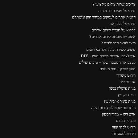
צריכים שרות צילום מקצועי ?
מידע על מסיבת בר מצווה
הקמת אתרים לעסקים במחיר הוגן ומשתלם
מידע על כלב זאב
לקרוא על חברת קידום אתרים
איפה יש מומחה קידום אתרים?
כיצד לעצב חדר ילדים ?
טיפים ליצירת פינת זולה באירועים
איך לצבוע ארונות מטבח מעץ – DIY
לעצב את המטבח שלך – טיפים יעילים
מזנון לסלון – סוגי מזנונים
ריהוט משרדי
ארונות קיר
בניית פרגולה בגינה
בניית דק עץ
בניית צימר או בית עץ
היתרונות שבשילוב גדרות בגינה
ארט דקו – מקור הסגנון
עיצובים בגבס
ריהוט לבתי קפה
ריהוט למסעדות