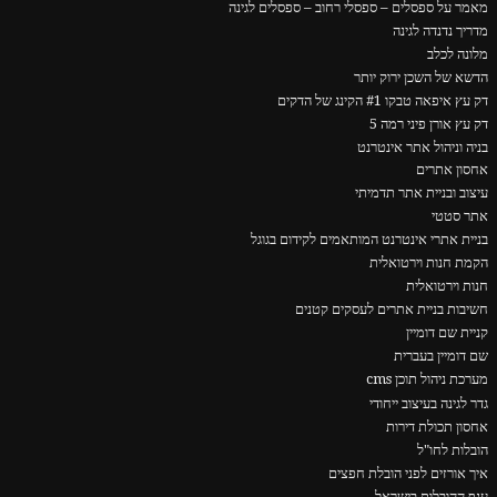
מאמר על ספסלים – ספסלי רחוב – ספסלים לגינה
מדריך נדנדה לגינה
מלונה לכלב
הדשא של השכן ירוק יותר
דק עץ איפאה טבקו #1 הקינג של הדקים
דק עץ אורן פיני רמה 5
בניה וניהול אתר אינטרנט
אחסון אתרים
עיצוב ובניית אתר תדמיתי
אתר סטטי
בניית אתרי אינטרנט המותאמים לקידום בגוגל
הקמת חנות וירטואלית
חנות וירטואלית
חשיבות בניית אתרים לעסקים קטנים
קניית שם דומיין
שם דומיין בעברית
מערכת ניהול תוכן cms
גדר לגינה בעיצוב ייחודי
אחסון תכולת דירות
הובלות לחו"ל
איך אורזים לפני הובלת חפצים
ענף ההובלות בישראל