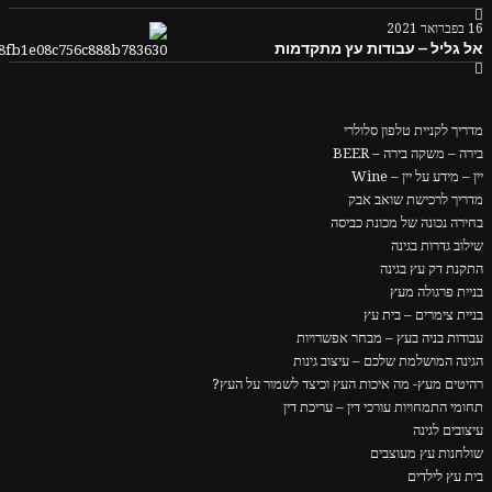
16 בפברואר 2021
אל גליל – עבודות עץ מתקדמות
מדריך לקניית טלפון סלולרי
בירה – משקה בירה – BEER
יין – מידע על יין – Wine
מדריך לרכישת שואב אבק
בחירה נכונה של מכונת כביסה
שילוב גדרות בגינה
התקנת דק עץ בגינה
בניית פרגולה מעץ
בניית צימרים – בית עץ
עבודות בניה בעץ – מבחר אפשרויות
הגינה המושלמת שלכם – עיצוב גינות
רהיטים מעץ- מה איכות העץ וכיצד לשמור על העץ?
תחומי התמחויות עורכי דין – עריכת דין
עיצובים לגינה
שולחנות עץ מעוצבים
בית עץ לילדים