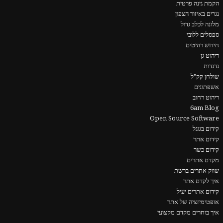
הקמת גינה פרטית
נגרים באיזור הצפון
מלונה לכלב גדול
ספסלים ללובי
חידוש רהיטים
ריהוט גן
נדנדות
שולחן קק"ל
אשפתונים
ריהוט רחוב
6am Blog
Open Source Software
קידום בגוגל
קידום אתר
קידום כשר
מקדם אתרים
שווק אתרים ברשת
איך לקדם אתר
קידום אתרים יעיל
אופטימיזציה של אתר
איך בוחרים מקדם מקצועי