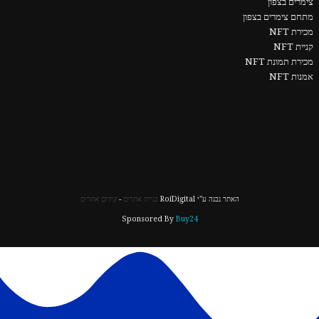
צימרים בצפון
מתחם צימרים בצפון
מכירת NFT
קניית NFT
מכירת תמונת NFT
אמנות NFT
האתר נבנה ע"י RoiDigital
בניית אתרים
-
קידום אתרים
Sponsored By
Buy24