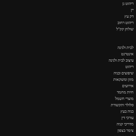
ריהוט גן
יין
דק עץ
ריהוט רחוב
שולחן קק"ל
לבית ולגינה
אינטרנט
עיצוב לבית ולגינה
ריהוט
שיפוצים ובניה
מזון ומשקאות
אירועים
חיות מחמד
מוצרי חשמל
סלולר ותקשורת
בניה בעץ
עורכי דין
מדריכי קניה
צימר בצפון