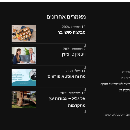
מאמרים אחרונים
19 באפריל 2024
סביצ'ה סושי בר
2 באוגוסט 2021
ויטמין D וסידן
11 ביולי 2021
ויות
מה זה אוסטאופורוזיס
גינות
כיצד לשמור על העץ?
יכת דין
16 בפברואר 2021
אל גליל – עבודות עץ
מתקדמות
ב – ספסלים לגינה