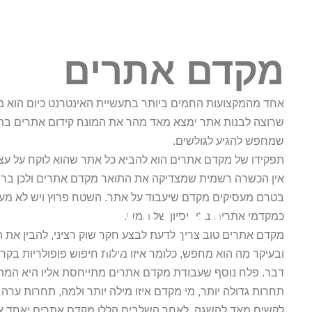
מקדם אתרים
אחד מהמקצועות החמים ביותר בתעשיית האינטרנט כיום הוא מק
שרוצה לבנות אתר ימצא מאד מהר את המונח קידום אתרים בת
שמחפש להגיע לגולשים.
תפקידו של מקדם אתרים הוא להביא כל אתר שהוא לוקח על עצמו
אין הכשרה רשמית שמצדיקה את התואר מקדם אתרים ולכן ברו
בטרם מעסיקים מקדם שיעבוד על אתר. השטח פרוץ ויש לא מע
מקדם אתרים
כמקדמי אתרים בלי ניסיון של ממש.
מקדם אתרים טוב צריך לדעת לבצע חקר שוק רציני, להבין את הקה
ADS
ובעיקר מה הוא מחפש, כלומר איזו מילות חיפוש פופולריות בק
דבר. פלח נוסף שעבודת מקדם אתרים מתייחסת אליו היא המתחר
תחרות גדולה יותר, מי מקדם איזו מילה יותר ולמה, תחרות ער
לקשים מאד להשגה. לאחר השלבים הללו מקדם אתרים יאחד את 