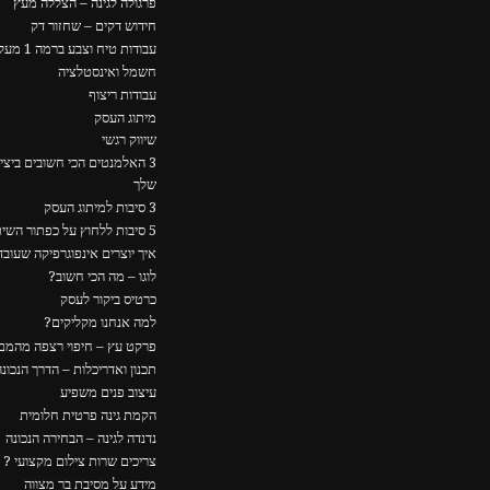
פרגולה לגינה – הצללה מעץ
חידוש דקים – שחזור דק
עבודות טיח וצבע ברמה 1 מעל כולם
חשמל ואינסטלציה
עבודות ריצוף
מיתוג העסק
שיווק רגשי
3 האלמנטים הכי חשובים ביצ
שלך
3 סיבות למיתוג העסק
5 סיבות ללחוץ על כפתור השיתוף
איך יוצרים אינפוגרפיקה שעוב
לוגו – מה הכי חשוב?
כרטיס ביקור לעסק
למה אנחנו מקליקים?
פרקט עץ – חיפוי רצפה מהמם
תכנון ואדריכלות – הדרך הנכונה
עיצוב פנים משפיע
הקמת גינה פרטית חלומית
נדנדה לגינה – הבחירה הנכונה
צריכים שרות צילום מקצועי ?
מידע על מסיבת בר מצווה