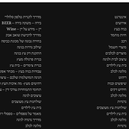
אינטרנט
מדריך לקניית טלפון סלולרי
אירועים
בירה – משקה בירה – BEER
בניה בעץ
יין – מידע על יין – Wine
חיות מחמד
מדריך לרכישת שואב אבק
רכב
בחירה נכונה של מכונת כביסה
מוצרי חשמל
שילוב גדרות בגינה
מוצרים לכלבים
התקנת דק עץ בגינה
עיצוב לבית ולגינה
בניית פרגולה מעץ
בית עץ לילדים
בניית צימרים – בית עץ
מלונה לכלב
עבודות בניה בעץ – מבחר אפשר
ריהוט
הגינה המושלמת שלכם – עיצוב 
שיפוצים ובניה
רהיטים מעץ- מה איכות העץ ו
חידוש דקים
תחומי התמחויות עורכי דין – ער
מלונה לכלב
עיצובים לגינה
נדנדות
שולחנות עץ מעוצבים
שולחנות עץ מעוצבים
בית עץ לילדים
בית עץ לילדים
מאמר על ספסלים – ספסלי רחו
מלונה לכלב
מדריך נדנדה לגינה
נדנדות
מלונה לכלב