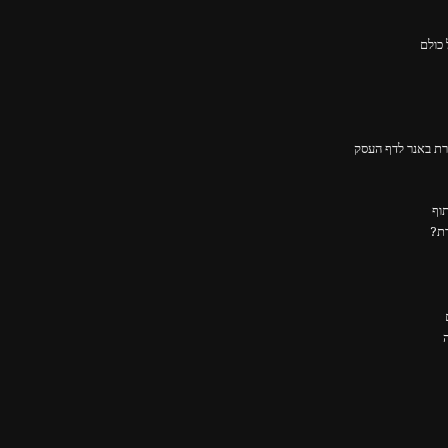
ירת באנר לדף העסק
דת?