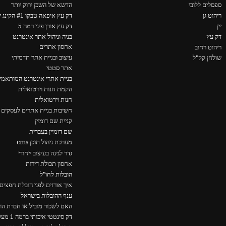
ספסלים ללובי
הדשא של השכן ירוק יותר
ריהוט גן
דק עץ איפאה טבקו #1 הקינג של הדקים
יין
דק עץ אורן פיני רמה 5
דק עץ
בניה וניהול אתר אינטרנט
אחסון אתרים
ריהוט רחוב
עיצוב ובניית אתר תדמיתי
שולחן קק"ל
אתר סטטי
בניית אתרי אינטרנט המותאמים
הקמת חנות וירטואלית
חנות וירטואלית
חשיבות בניית אתרים לעסקים 
קניית שם דומיין
שם דומיין בעברית
מערכת ניהול תוכן cms
גדר לגינה בעיצוב ייחודי
אחסון תכולת דירות
הובלות לחו"ל
איך אורזים לפני הובלת חפצים
ענף ההובלות בישראל
האם לשכור מוביל או חברת הו
דק סינטטי איכותי ברמה 1 מעל כולם