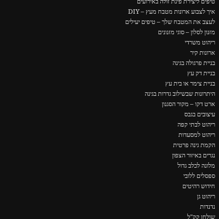
טיפים ליצירת פינת זולה באירועים
איך לצבוע ארונות מטבח מעץ – DIY
לעצב את המטבח שלך – טיפים יעילים
מזנון לסלון – סוגי מזנונים
ריהוט משרדי
ארונות קיר
בניית פרגולה בגינה
בניית דק עץ
בניית צימר או בית עץ
היתרונות שבשילוב גדרות בגינה
ארט דקו – מקור הסגנון
עיצובים בגבס
ריהוט לבתי קפה
ריהוט למסעדות
הקמת גינה פרטית
נגרים באיזור הצפון
מלונה לכלב גדול
ספסלים ללובי
חידוש רהיטים
ריהוט גן
נדנדות
שולחן קק"ל