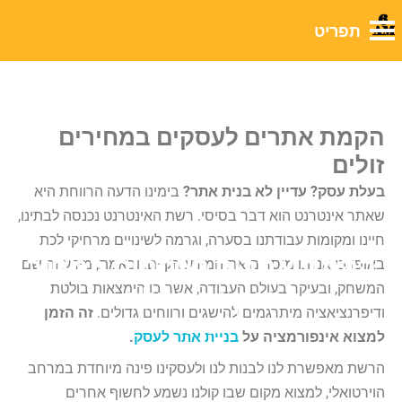
לבלוג שלנו
הקמת אתרים לעסקים במחירים
זולים
בעלת עסק? עדיין לא בנית אתר?
בימינו הדעה הרווחת היא
שאתר אינטרנט הוא דבר בסיסי. רשת האינטרנט נכנסה לבתינו,
חיינו ומקומות עבודתנו בסערה, וגרמה לשינויים מרחיקי לכת
הקמת אתרים לעסקים במחיר
באופן בו אנחנו מוסרים את המידע הקיים. ובאמת, מידע זה שם
המשחק, ובעיקר בעולם העבודה, אשר בו הימצאות בולטת
הוגן ומשתלם
ודיפרנציאציה מיתרגמים להישגים ורווחים גדולים.
זה הזמן
אינטרנט
למצוא אינפורמציה על
בניית אתר לעסק
.
הרשת מאפשרת לנו לבנות לנו ולעסקינו פינה מיוחדת במרחב
הוירטואלי, למצוא מקום שבו קולנו נשמע לחשוף אחרים