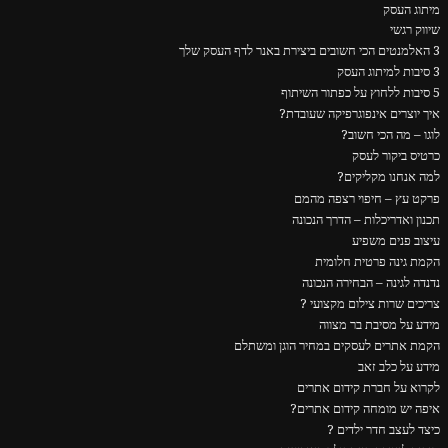
מיתוג העסק
שיווק רגשי
3 האלמנטים הכי חשובים ביצירת באנר לדף העסק שלך
3 סיבות למיתוג העסק
5 סיבות ללחוץ על כפתור השיתוף
איך יוצרים אינפוגרפיקה שעובדת?
לוגו – מה הכי חשוב?
כרטיס ביקור לעסק
למה אנחנו מקליקים?
פרקט עץ – חיפוי רצפה מהמם
תכנון ואדריכלות – הדרך הנכונה
עיצוב פנים משפיע
הקמת גינה פרטית חלומית
נדנדה לגינה – הבחירה הנכונה
צריכים שרות צילום מקצועי ?
מידע על מסיבת בר מצווה
הקמת אתרים לעסקים במחיר הוגן ומשתלם
מידע על כלב זאב
לקרוא על חברת קידום אתרים
איפה יש מומחה קידום אתרים?
כיצד לעצב חדר ילדים ?