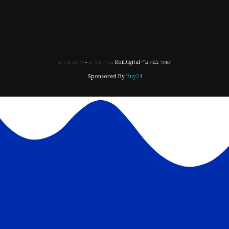
האתר נבנה ע"י RoiDigital
בניית אתרים
-
קידום אתרים
Sponsored By
Buy24