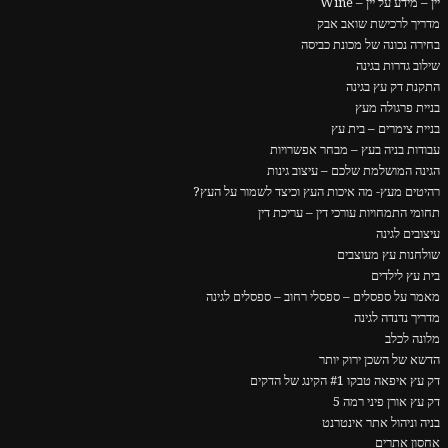
יין – מידע על יין – Wine
מדריך לרכישת שואב אבק
בחירה נכונה של מכונת כביסה
שילוב גדרות בגינה
התקנת דק עץ בגינה
בניית פרגולה מעץ
בניית צימרים – בית עץ
עבודות בניה בעץ – מבחר אפשרויות
הגינה המושלמת שלכם – עיצוב גינות
רהיטים מעץ- מה איכות העץ וכיצד לשמור על העץ?
תחומי התמחויות עורכי דין – עריכת דין
עיצובים לגינה
שולחנות עץ מעוצבים
בית עץ לילדים
מאמר על ספסלים – ספסלי רחוב – ספסלים לגינה
מדריך נדנדה לגינה
מלונה לכלב
הדשא של השכן ירוק יותר
דק עץ איפאה טבקו #1 הקינג של הדקים
דק עץ אורן פיני רמה 5
בניה וניהול אתר אינטרנט
אחסון אתרים