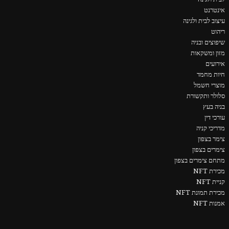
אינטרנט
עיצוב לבית ולגינה
ריהוט
שיפוצים ובניה
מזון ומשקאות
אירועים
חיות מחמד
מוצרי חשמל
סלולר ותקשורת
בניה בעץ
עורכי דין
מדריכי קניה
צימר בצפון
צימרים בצפון
מתחם צימרים בצפון
מכירת NFT
קניית NFT
מכירת תמונת NFT
אמנות NFT