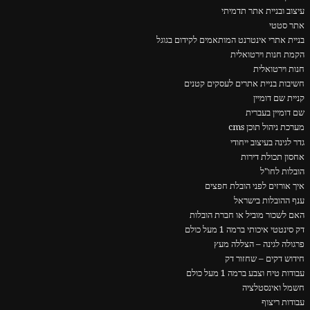
עיצוב ובניית אתר תדמיתי
אתר סטטי
בניית אתרי אינטרנט המותאמים לקידום בגוגל
הקמת חנות וירטואלית
חנות וירטואלית
חשיבות בניית אתרים לעסקים קטנים
קניית שם דומיין
שם דומיין בעברית
מערכת ניהול תוכן cms
גדר לגינה בעיצוב ייחודי
אחסון תכולת דירות
הובלות לחו"ל
איך אורזים לפני הובלת חפצים
ענף ההובלות בישראל
האם לשכור מוביל או חברת הובלות
דק סינטטי איכותי ברמה 1 מעל כולם
פרגולה לגינה – הצללה מעץ
חידוש דקים – שחזור דק
עבודות טיח וצבע ברמה 1 מעל כולם
חשמל ואינסטלציה
עבודות ריצוף