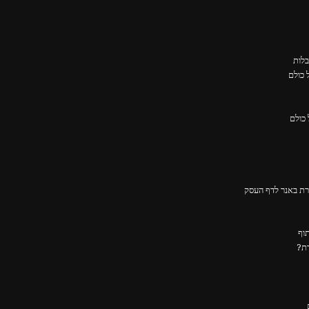
בלות
ירת באנר לדף העסק
דת?