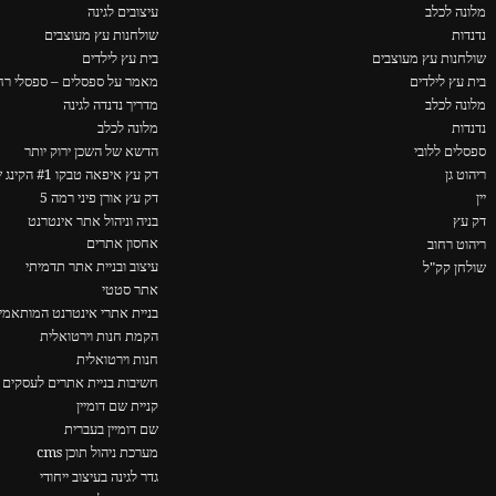
מלונה לכלב
עיצובים לגינה
נדנדות
שולחנות עץ מעוצבים
שולחנות עץ מעוצבים
בית עץ לילדים
בית עץ לילדים
מאמר על ספסלים – ספסלי רחו
מלונה לכלב
מדריך נדנדה לגינה
נדנדות
מלונה לכלב
ספסלים ללובי
הדשא של השכן ירוק יותר
ריהוט גן
דק עץ איפאה טבקו #1 הקינג של הדקים
יין
דק עץ אורן פיני רמה 5
דק עץ
בניה וניהול אתר אינטרנט
אחסון אתרים
ריהוט רחוב
עיצוב ובניית אתר תדמיתי
שולחן קק"ל
אתר סטטי
בניית אתרי אינטרנט המותאמים
הקמת חנות וירטואלית
חנות וירטואלית
חשיבות בניית אתרים לעסקים 
קניית שם דומיין
שם דומיין בעברית
מערכת ניהול תוכן cms
גדר לגינה בעיצוב ייחודי