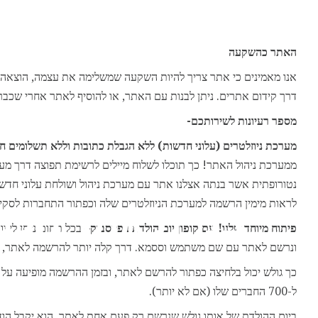
האתר כהשקעה
אנו מאמינים כי אתר צריך להיות השקעה שמשלימה את עצמה, הוצאה שת
דרך קידום אתרים. ניתן לבנות עם האתר, או להוסיף לאתר אחרי שכבר 
מספר רעיונות לשירותכם-
מערכת ניוזלטרים (עלוני חדשות) ללא הגבלת כתובות וללא תשלומים ח
ממערכת ניהול האתר! כך תוכלו לשלוח מיילים לרשימת תפוצה דרך מער
נטורופתית אשר בנתה אצלנו אתר עם מערכת ניהול ושולחת עלוני חדש
לראות מימין הרשמה למערכת הניוזלטרים שלה וכפתור התחברות לסקי
בניית אתר חכם
פיתוח מיוחד שלנו! עם קופון יום הולדת בפייסבוק
– בכל תחום ניתן לי
ונרשם לאתר עם שם משתמש וססמא. דרך קלה יותר להרשמה לאתר, שהול
ADS
כך גולש יכול בלחיצה כפתור להרשם לאתר, ובזמן ההרשמה מופיעה על
ל-700 החברים שלו (אם לא יותר).
ביום ההולדת של אותו גולש שנרשם רק פעם אחת לאתר, הוא יקבל הודע