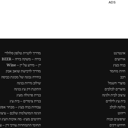
ADS
אינטרנט
מדריך לקניית טלפון סלולרי
אירועים
בירה – משקה בירה – BEER
בניה בעץ
יין – מידע על יין – Wine
חיות מחמד
מדריך לרכישת שואב אבק
רכב
בחירה נכונה של מכונת כביסה
מוצרי חשמל
שילוב גדרות בגינה
מוצרים לכלבים
התקנת דק עץ בגינה
עיצוב לבית ולגינה
בניית פרגולה מעץ
בית עץ לילדים
בניית צימרים – בית עץ
מלונה לכלב
עבודות בניה בעץ – מבחר אפשר
ריהוט
הגינה המושלמת שלכם – עיצוב 
שיפוצים ובניה
רהיטים מעץ- מה איכות העץ ו
חידוש דקים
תחומי התמחויות עורכי דין – ער