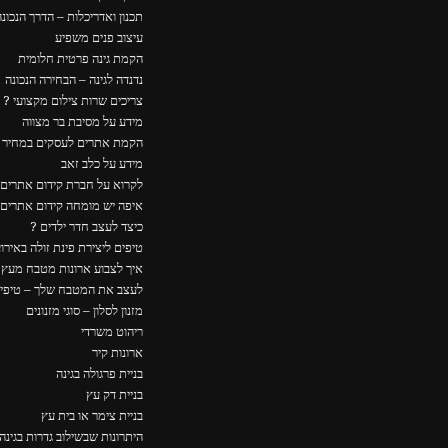
תכנון ואדריכלות – הדרך הנכונה
עיצוב פנים משפיע
הקמת גינה פרטית חלומית
נדנדה לגינה – הבחירה הנכונה
צריכים שרות צילום מקצועי ?
מידע על מסיבת בר מצווה
הקמת אתרים לעסקים במחיר ה
מידע על כלב זאב
לקרוא על חברת קידום אתרים
איפה יש מומחה קידום אתרים
כיצד לעצב חדר ילדים ?
טיפים ליצירת פינת זולה באירו
איך לצבוע ארונות מטבח מעץ – Y
לעצב את המטבח שלך – טיפים
מזנון לסלון – סוגי מזנונים
ריהוט משרדי
ארונות קיר
בניית פרגולה בגינה
בניית דק עץ
בניית צימר או בית עץ
היתרונות שבשילוב גדרות בגינה