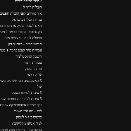
אחסון תכולת דירות
הובלות לחו"ל
איך אורזים לפני הובלת חפצים
ענף ההובלות בישראל
האם לשכור מוביל או חברת הו
דק סינטטי איכותי ברמה 1 מעל כולם
פרגולה לגינה – הצללה מעץ
חידוש דקים – שחזור דק
עבודות טיח וצבע ברמה 1 מעל כולם
חשמל ואינסטלציה
עבודות ריצוף
מיתוג העסק
שיווק רגשי
3 האלמנטים הכי חשובים ביצ
שלך
3 סיבות למיתוג העסק
5 סיבות ללחוץ על כפתור השיתוף
איך יוצרים אינפוגרפיקה שעוב
לוגו – מה הכי חשוב?
כרטיס ביקור לעסק
למה אנחנו מקליקים?
פרקט עץ – חיפוי רצפה מהמם