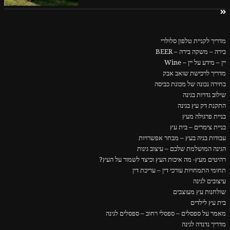
מדריך לקניית טלפון סלולרי
בירה – משקה בירה – BEER
יין – מידע על יין – Wine
מדריך לרכישת שואב אבק
בחירה נכונה של מכונת כביסה
שילוב גדרות בגינה
התקנת דק עץ בגינה
בניית פרגולה מעץ
בניית צימרים – בית עץ
עבודות בניה בעץ – מבחר אפשרויות
הגינה המושלמת שלכם – עיצוב גינות
רהיטים מעץ- מה איכות העץ וכיצד לשמור על העץ?
תחומי התמחויות עורכי דין – עריכת דין
עיצובים לגינה
שולחנות עץ מעוצבים
בית עץ לילדים
מאמר על ספסלים – ספסלי רחוב – ספסלים לגינה
מדריך נדנדה לגינה