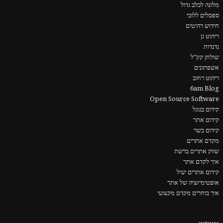
מלונה לכלב גדול
ספסלים ללובי
חידוש רהיטים
ריהוט גן
נדנדות
שולחן קק"ל
אשפתונים
ריהוט רחוב
6am Blog
Open Source Software
קידום בגוגל
קידום אתר
קידום כשר
מקדם אתרים
שווק אתרים ברשת
איך לקדם אתר
קידום אתרים יעיל
אופטימיזציה של אתר
איך בוחרים מקדם מקצועי