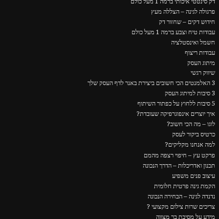
דק סינטטי איכותי ברמה 1 מעל כולם
פרגולה לגינה – הצללה מעץ
חידוש דקים – שחזור דק
עבודות טיח וצבע ברמה 1 מעל כולם
חשמל ואינסטלציה
עבודות ריצוף
מיתוג העסק
שיווק רגשי
3 האלמנטים הכי חשובים ביצירת באנר לדף העסק שלך
3 סיבות למיתוג העסק
5 סיבות ללחוץ על כפתור השיתוף
איך יוצרים אינפוגרפיקה שעובדת?
לוגו – מה הכי חשוב?
כרטיס ביקור לעסק
למה אנחנו מקליקים?
פרקט עץ – חיפוי רצפה מהמם
תכנון ואדריכלות – הדרך הנכונה
עיצוב פנים משפיע
הקמת גינה פרטית חלומית
נדנדה לגינה – הבחירה הנכונה
צריכים שרות צילום מקצועי ?
מידע על מסיבת בר מצווה