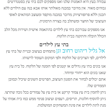
עבודה בעץ היא האמנות שלנו ואנו מספקים לכם בתי עץ בסטנדרטים
גבוהים מאוד. אין מדובר במבנה מאולתר אותו אבא בנה עם הילדים ללא
תכנון וללא פרופורציות; מדובר במבנה מוקפד ומעוצב המתאים לאופי
העיצובי של החצר ומשתלב בה בצורה הרמונית.
אנו מספקים עבורכם בתי עץ לילדים בהתאמה אישית ושירות מכל הלב
הכולל הובלה והתקנה בבית הלקוח.
בתי עץ לילדים
אל גליל ריהוט רחוב וגן
מתמחים בעיצוב ובניית של בתי עץ
לילדים, לפי הצרכים של הלקוח ולפי המקום העומד לרשותו.
אנו בונים בתי עץ גדולים או קטנים לפי הזמנה של הלקוח. כל בית עץ
שאנו בונים הוא ייחודי ומיוחד.
אתם יכולים לבחור את הסגנון העיצוב, הפרטים השונים שיכיל וכמובן
הממדים שלו.
ניתן להזמין בית עץ צמוד קרקע או בית עץ על עמודים בכל גובה שתרצו.
ניתן להוסיף חלונות, תריסים, רעפים ועיצוב פנימי ממש כמו בית אמתי על
מנת לתת לילדים את פינת המשחקים המושלמת.