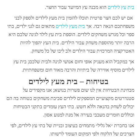
בית עץ לילדים
הוא מבנה עץ המיועד עבור החצר.
אם יש לכם חצר פרטית תוכלו להזמין בית מעץ לילדים ולספק לבני
משפחתכם הנאה רבה. אך
בית מעץ לילדים
מתאים גם לגני ילדים, בתי
ספר וכל מגרש משחקים לילדים. הוספת בית עץ לילד לגינה שלכם היא
הרבה יותר מהוספת משחק עבור הילדים. בית העץ יהפוך להיות
האטרקציה המרכזית עבור הילדים ולב ליבו של כל משחק.
אך במקביל הוא מעניק אופי וחום אנושי לגינה ולבית שלכם; בית עץ
לילדים מוסיף אווירה של ביתיות והרבה מאוד חום ומשפחתיות.
בטיחות – בית מעץ לילדים
מבחינת הבטיחות אין לנו שום פשרות בנושא; אנו מקפידים על
סטנדרטים מקצועיים המספקים לילדים סביבת משחקים בטוחה בה הם
יכולים לשחק בהנאה וללא חשש. בתי העץ עומדים בתקני הבטיחות
וכוללים חומרים מעכבי בעירה אל מנת למנוע אסון.
אנו בחברת ״אל גליל״ מתמחים בעיצוב ובניית של בתי עץ לילדים, לפי
הצרכים של הלקוח ולפי המקום העומד לרשותו.