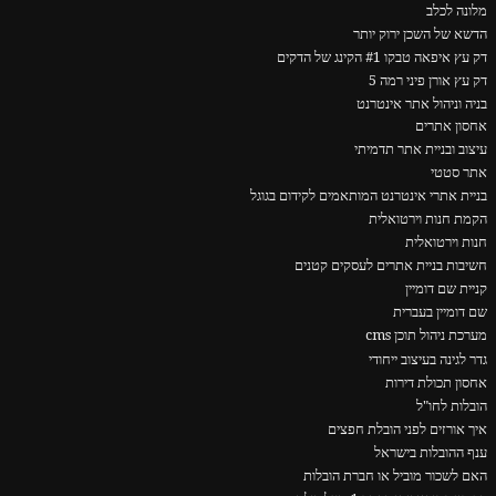
מלונה לכלב
הדשא של השכן ירוק יותר
דק עץ איפאה טבקו #1 הקינג של הדקים
דק עץ אורן פיני רמה 5
בניה וניהול אתר אינטרנט
אחסון אתרים
עיצוב ובניית אתר תדמיתי
אתר סטטי
בניית אתרי אינטרנט המותאמים לקידום בגוגל
הקמת חנות וירטואלית
חנות וירטואלית
חשיבות בניית אתרים לעסקים קטנים
קניית שם דומיין
שם דומיין בעברית
מערכת ניהול תוכן cms
גדר לגינה בעיצוב ייחודי
אחסון תכולת דירות
הובלות לחו"ל
איך אורזים לפני הובלת חפצים
ענף ההובלות בישראל
האם לשכור מוביל או חברת הובלות