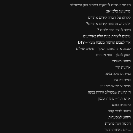
הקמת אתרים לעסקים במחיר הוגן ומשתלם
מידע על כלב זאב
לקרוא על חברת קידום אתרים
איפה יש מומחה קידום אתרים?
כיצד לעצב חדר ילדים ?
טיפים ליצירת פינת זולה באירועים
איך לצבוע ארונות מטבח מעץ – DIY
לעצב את המטבח שלך – טיפים יעילים
מזנון לסלון – סוגי מזנונים
ריהוט משרדי
ארונות קיר
בניית פרגולה בגינה
בניית דק עץ
בניית צימר או בית עץ
היתרונות שבשילוב גדרות בגינה
ארט דקו – מקור הסגנון
עיצובים בגבס
ריהוט לבתי קפה
ריהוט למסעדות
הקמת גינה פרטית
נגרים באיזור הצפון