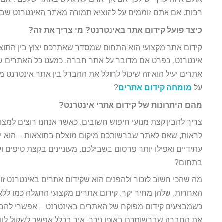
רבות. אם אתם זוממים על להוציא תמורה מאתר האינטרנט שב
כיצד פועל קידום אתר באינטרנט? מי צריך את זה?
קידום אתר מקצועי הוא התחום שמסדר שאתרכם יצוץ בין התוצאו
אינטרנט, בפרט אם מדובר על אתר חברה. כמעט כל האתרים שלא
אתרים יעיל הוא זה שיכול לחולל את ההבדל בין אתר אינטרנט 
על
מומחה קידום אתרים
?
מהם היתרונות של קידום אתרי אינטרנט?
צריך להבין קצת מנועי חיפוש חשובים. כאשר אנחנו רוצים למצוא
לראות, שאם לאתר שברשותכם מיקום מוצלח בתוצאות – הוא יקבל
עתידיים ואפילו יותר פרסום בשבילכם. מעוניינים בקצת טיפים 
בתחום?
מה שהכי חשוב לזכור ולהפנים הוא שקידום אתרים באינטרנט זוה
האחרות, שלהן מחיר יקר, קידום אתרים מקצועי התגלה כמו לל
כשמבצעים קידום מפוקח של האתרים באינטרנט – אפשרי להביא 
את החברה שברשותכם באופן ניכר. איך בכלל אפשר לשקול לוות