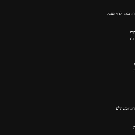
ירת באנר לדף העסק
דת?
וגן ומשתלם
?