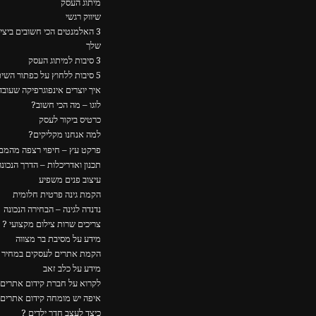
מיתוג העסק
שיווק רגשי
3 האלמנטים הכי חשובים ביצ
שלך
3 סיבות למיתוג העסק
5 סיבות ללחוץ על כפתור השיתוף
איך יוצרים אינפוגרפיקה שעוב
לוגו – מה הכי חשוב?
כרטיס ביקור לעסק
למה אנחנו מקליקים?
פרקט עץ – חיפוי רצפה מהמם
תכנון ואדריכלות – הדרך הנכונה
עיצוב פנים משפיע
הקמת גינה פרטית חלומית
נדנדה לגינה – הבחירה הנכונה
צריכים שרות צילום מקצועי ?
מידע על מסיבת בר מצווה
הקמת אתרים לעסקים במחיר ה
מידע על כלב זאב
לקרוא על חברת קידום אתרים
איפה יש מומחה קידום אתרים
כיצד לעצב חדר ילדים ?