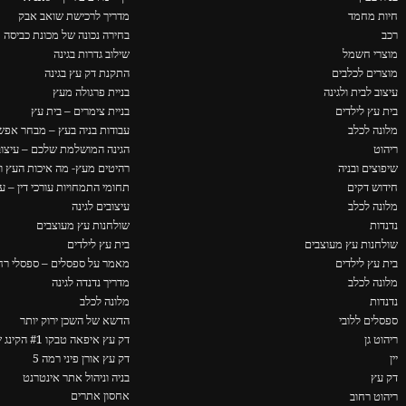
חיות מחמד
מדריך לרכישת שואב אבק
רכב
בחירה נכונה של מכונת כביסה
מוצרי חשמל
שילוב גדרות בגינה
מוצרים לכלבים
התקנת דק עץ בגינה
עיצוב לבית ולגינה
בניית פרגולה מעץ
בית עץ לילדים
בניית צימרים – בית עץ
מלונה לכלב
עבודות בניה בעץ – מבחר אפשר
ריהוט
הגינה המושלמת שלכם – עיצוב 
שיפוצים ובניה
רהיטים מעץ- מה איכות העץ ו
חידוש דקים
תחומי התמחויות עורכי דין – ער
מלונה לכלב
עיצובים לגינה
נדנדות
שולחנות עץ מעוצבים
שולחנות עץ מעוצבים
בית עץ לילדים
בית עץ לילדים
מאמר על ספסלים – ספסלי רחו
מלונה לכלב
מדריך נדנדה לגינה
נדנדות
מלונה לכלב
ספסלים ללובי
הדשא של השכן ירוק יותר
ריהוט גן
דק עץ איפאה טבקו #1 הקינג של הדקים
יין
דק עץ אורן פיני רמה 5
דק עץ
בניה וניהול אתר אינטרנט
אחסון אתרים
ריהוט רחוב