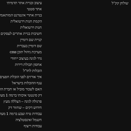
עיצוב ובניית אתר תדמיתי
שולחן קק"ל
אתר סטטי
בניית אתרי אינטרנט המותאמים
הקמת חנות וירטואלית
חנות וירטואלית
חשיבות בניית אתרים לעסקים 
קניית שם דומיין
שם דומיין בעברית
מערכת ניהול תוכן cms
גדר לגינה בעיצוב ייחודי
אחסון תכולת דירות
הובלות לחו"ל
איך אורזים לפני הובלת חפצים
ענף ההובלות בישראל
האם לשכור מוביל או חברת הו
דק סינטטי איכותי ברמה 1 מעל כולם
פרגולה לגינה – הצללה מעץ
חידוש דקים – שחזור דק
עבודות טיח וצבע ברמה 1 מעל כולם
חשמל ואינסטלציה
עבודות ריצוף