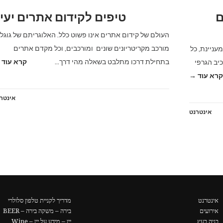
ם
טיפים לקידום אתרים יעי
העולם של קידום אתרים אינו פשוט כלל. האלוגריתם של גוגל
מורכב מקריטריונים שונים ומורכבים, וכל מקדם אתרים
עניינת, כל
בתחילת דרכו מתלבט בשאלה מהי דרך…
קרא עוד 
יב הגרפי
קרא עוד →
אינטר
אינטרנט
אינטרנט
מדריך לקניית טלפון סלולרי
אירועים
בירה – משקה בירה – BEER
בניה בעץ
יין – מידע על יין – Wine