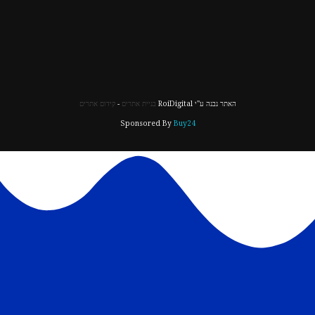
האתר נבנה ע"י RoiDigital
בניית אתרים
-
קידום אתרים
Sponsored By
Buy24