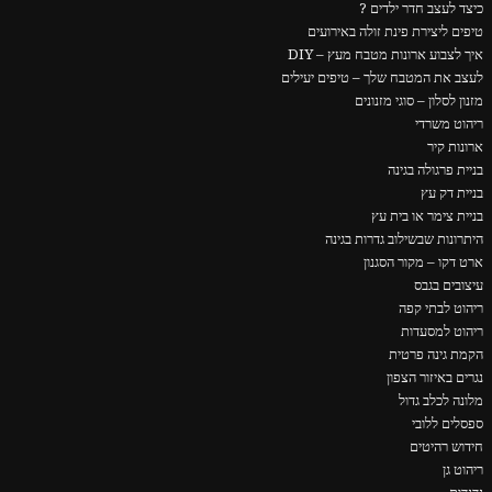
כיצד לעצב חדר ילדים ?
טיפים ליצירת פינת זולה באירועים
איך לצבוע ארונות מטבח מעץ – DIY
לעצב את המטבח שלך – טיפים יעילים
מזנון לסלון – סוגי מזנונים
ריהוט משרדי
ארונות קיר
בניית פרגולה בגינה
בניית דק עץ
בניית צימר או בית עץ
היתרונות שבשילוב גדרות בגינה
ארט דקו – מקור הסגנון
עיצובים בגבס
ריהוט לבתי קפה
ריהוט למסעדות
הקמת גינה פרטית
נגרים באיזור הצפון
מלונה לכלב גדול
ספסלים ללובי
חידוש רהיטים
ריהוט גן