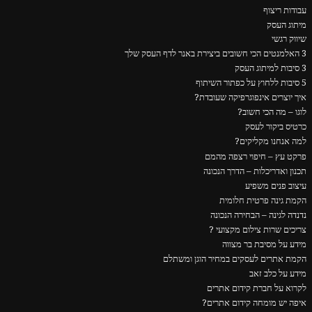
עבודות ריצוף
מיתוג העסק
שיווק רגשי
3 האלמנטים הכי חשובים ביצירת באנר לדף העסק שלך
3 סיבות למיתוג העסק
5 סיבות ללחוץ על כפתור השיתוף
איך יוצרים אינפוגרפיקה שעובדת?
לוגו – מה הכי חשוב?
כרטיס ביקור לעסק
למה אנחנו מקליקים?
פרקט עץ – חיפוי רצפה מהמם
תכנון ואדריכלות – הדרך הנכונה
עיצוב פנים משפיע
הקמת גינה פרטית חלומית
נדנדה לגינה – הבחירה הנכונה
צריכים שרות צילום מקצועי ?
מידע על מסיבת בר מצווה
הקמת אתרים לעסקים במחיר הוגן ומשתלם
מידע על כלב זאב
לקרוא על חברת קידום אתרים
איפה יש מומחה קידום אתרים?