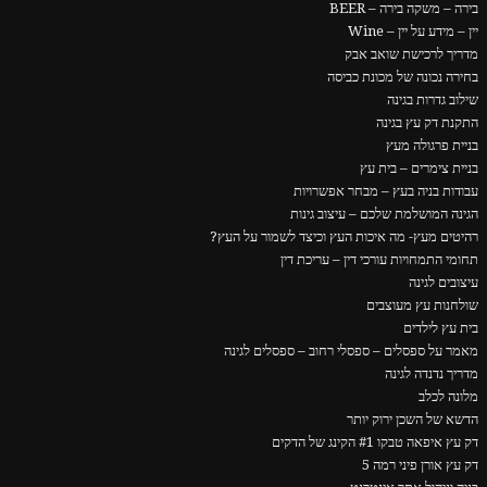
בירה – משקה בירה – BEER
יין – מידע על יין – Wine
מדריך לרכישת שואב אבק
בחירה נכונה של מכונת כביסה
שילוב גדרות בגינה
התקנת דק עץ בגינה
בניית פרגולה מעץ
בניית צימרים – בית עץ
עבודות בניה בעץ – מבחר אפשרויות
הגינה המושלמת שלכם – עיצוב גינות
רהיטים מעץ- מה איכות העץ וכיצד לשמור על העץ?
תחומי התמחויות עורכי דין – עריכת דין
עיצובים לגינה
שולחנות עץ מעוצבים
בית עץ לילדים
מאמר על ספסלים – ספסלי רחוב – ספסלים לגינה
מדריך נדנדה לגינה
מלונה לכלב
הדשא של השכן ירוק יותר
דק עץ איפאה טבקו #1 הקינג של הדקים
דק עץ אורן פיני רמה 5