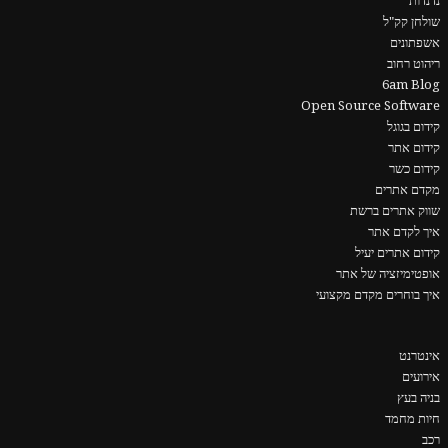
נדנדות
שולחן קק"ל
אשפתונים
ריהוט רחוב
6am Blog
Open Source Software
קידום בגוגל
קידום אתר
קידום כשר
מקדם אתרים
שווק אתרים ברשת
איך לקדם אתר
קידום אתרים יעיל
אופטימיזציה של אתר
איך בוחרים מקדם מקצועי
אינטרנט
אירועים
בניה בעץ
חיות מחמד
רכב