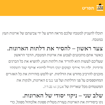
לבלוג שלנו
תוכלו להעניק למטבח שלכם מראה חדש על ידי צביעתם של ארונות העץ
במטבח.
צעד ראשון – להסיר את דלתות הארונות.
כאשר אתם מתכוננים לצבוע את ארונות המטבח, הדבר הראשון
שעליכם לעשות הוא להוריד את דלתות העץ, להוציא את כל הברגים
והידיות, ולשמור אותם במקום שבו תוכלו למצוא אותם שוב כשתהיו
איך לצבוע ארונות מטבח מעץ –
מוכנים להרכיב מחדש את הדלתות. יש ללטש בזהירות את כל האזורים
DIY
המחוספסים על פני הדלתות ועל פני בסיס הארונות, ולנקות את
שיפוצים ובניה
המשטחים מכל שאריות של אבק או נסורת.
שלב שני – ניקוי יסודי של הארונות.
נקו ביסודיות את הארונות בעזרת מטלית ספוגת אלכוהול מפוגל, כדי