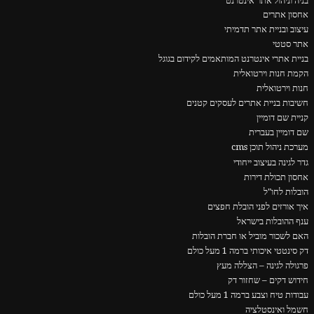
בניה וניהול אתר אינטרנט
אחסון אתרים
עיצוב ובניית אתר תדמיתי
אתר סטטי
בניית אתרי אינטרנט המותאמים לקידום בגוגל
הקמת חנות וירטואלית
חנות וירטואלית
חשיבות בניית אתרים לעסקים קטנים
קניית שם דומיין
שם דומיין בעברית
מערכת ניהול תוכן cms
גדר לגינה בעיצוב ייחודי
אחסון תכולת דירות
הובלות לחו"ל
איך אורזים לפני הובלת חפצים
ענף ההובלות בישראל
האם לשכור מוביל או חברת הובלות
דק סינטטי איכותי ברמה 1 מעל כולם
פרגולה לגינה – הצללה מעץ
חידוש דקים – שחזור דק
עבודות טיח וצבע ברמה 1 מעל כולם
חשמל ואינסטלציה