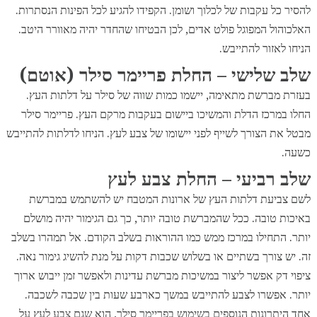
להסיר כל עקבות של לכלוך ושומן. הקפידו להגיע לכל הפינות הנסתרות.
האלכוהול המפוגל פולט אדים, לכן הבטיחו שהחדר יהיה מאוורר היטב.
הניחו לאזור להתייבש.
שלב שלישי – החלת פריימר סילר (אוטם)
בעזרת מברשת מתאימה, יישמו כמות שווה של סילר על דלתות העץ.
החלו במרכז הדלת והמשיכו ביישום בעקבות מרקם העץ. פריימר סילר
מבטל את הצורך לשייף לפני יישומו של צבע לעץ. הניחו לדלתות להתייבש
כשעה.
שלב רביעי – החלת צבע לעץ
לשם צביעת דלתות העץ של ארונות המטבח יש להשתמש במברשת
באיכות טובה. ככל שהמברשת טובה יותר, כך גם הגימור יהיה מושלם
יותר. התחילו במרכז ממש כמו ההוראות בשלב הקודם. אל תמהרו בשלב
זה. יש צורך בשתיים או בשלוש שכבות דקות על מנת להשיג גימור נאה.
ציפוי דק אפשר ליצור במשיכות מברשת עדינות ולאפשר זמן ייבוש ארוך
יותר. אפשרו לצבע להתייבש במשך כארבע שעות בין שכבה לשכבה.
אחד היתרונות הנוספים בשימוש בפריימר סילר, הוא שגם צבע לעץ על