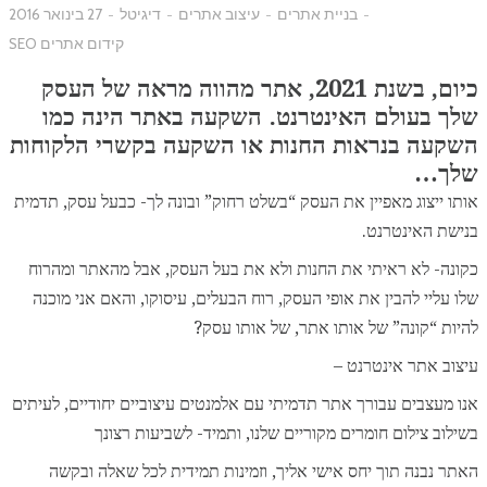
-
בניית אתרים
-
עיצוב אתרים
-
דיגיטל
-
27 בינואר 2016
קידום אתרים SEO
כיום, בשנת 2021, אתר מהווה מראה של העסק
שלך בעולם האינטרנט. השקעה באתר הינה כמו
השקעה בנראות החנות או השקעה בקשרי הלקוחות
שלך…
אותו ייצוג מאפיין את העסק “בשלט רחוק” ובונה לך- כבעל עסק, תדמית
בנישת האינטרנט.
כקונה- לא ראיתי את החנות ולא את בעל העסק, אבל מהאתר ומהרוח
שלו עליי להבין את אופי העסק, רוח הבעלים, עיסוקו, והאם אני מוכנה
להיות “קונה” של אותו אתר, של אותו עסק?
עיצוב אתר אינטרנט –
אנו מעצבים עבורך אתר תדמיתי עם אלמנטים עיצוביים יחודיים, לעיתים
בשילוב צילום חומרים מקוריים שלנו, ותמיד- לשביעות רצונך
האתר נבנה תוך יחס אישי אליך, וזמינות תמידית לכל שאלה ובקשה