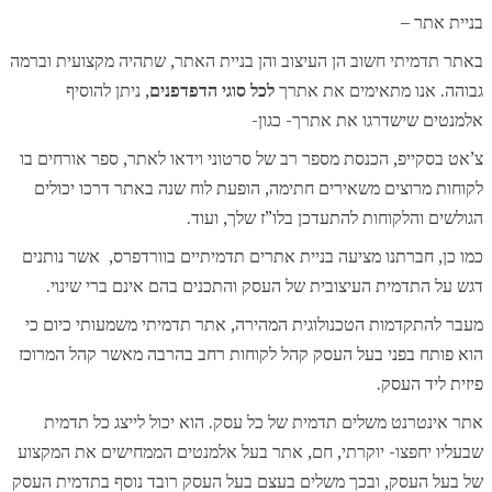
בניית אתר –
באתר תדמיתי חשוב הן העיצוב והן בניית האתר, שתהיה מקצועית וברמה
גבוהה. אנו מתאימים את אתרך
לכל סוגי הדפדפנים
, ניתן להוסיף
אלמנטים שישדרגו את אתרך- כגון-
צ’אט בסקייפ, הכנסת מספר רב של סרטוני וידאו לאתר, ספר אורחים בו
לקוחות מרוצים משאירים חתימה, הופעת לוח שנה באתר דרכו יכולים
הגולשים והלקוחות להתעדכן בלו”ז שלך, ועוד.
כמו כן, חברתנו מציעה בניית אתרים תדמיתיים בוורדפרס, אשר נותנים
דגש על התדמית העיצובית של העסק והתכנים בהם אינם ברי שינוי.
מעבר להתקדמות הטכנולוגית המהירה, אתר תדמיתי משמעותי כיום כי
הוא פותח בפני בעל העסק קהל לקוחות רחב בהרבה מאשר קהל המרוכז
פיזית ליד העסק.
אתר אינטרנט משלים תדמית של כל עסק. הוא יכול לייצג כל תדמית
שבעליו יחפצו- יוקרתי, חם, אתר בעל אלמנטים הממחישים את המקצוע
של בעל העסק, ובכך משלים בעצם בעל העסק רובד נוסף בתדמית העסק